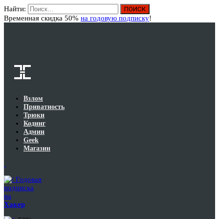
Найти:
Вход
Временная скидка 50%
на годовую подписку
!
Взлом
Приватность
Трюки
Кодинг
Админ
Geek
Магазин
Годовая
подписка
на
Хакер