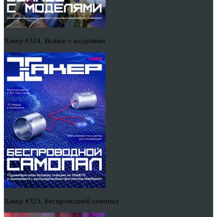
Хакер #324. Всякое с моделями
Хакер #323. Беспроводной самопал