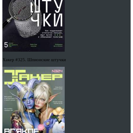
Хакер #325. Шпионские штучки