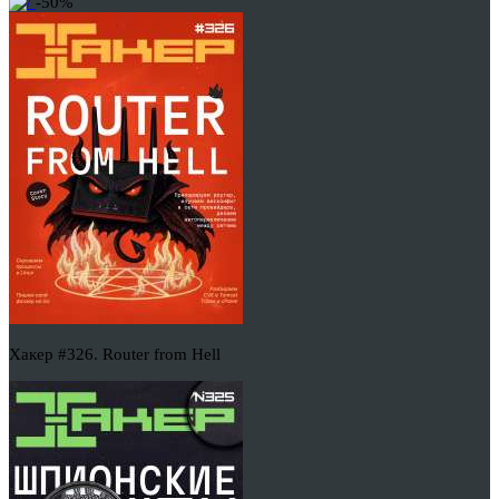
-50%
Хакер #326. Router from Hell