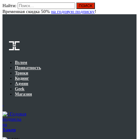
Найти:
Вход
Временная скидка 50%
на годовую подписку
!
Взлом
Приватность
Трюки
Кодинг
Админ
Geek
Магазин
Годовая
подписка
на
Хакер