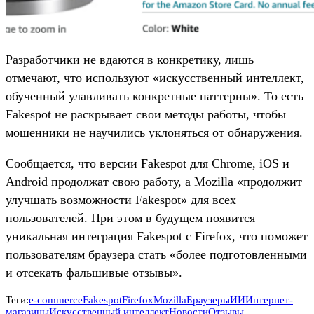
Разработчики не вдаются в конкретику, лишь
отмечают, что используют «искусственный интеллект,
обученный улавливать конкретные паттерны». То есть
Fakespot не раскрывает свои методы работы, чтобы
мошенники не научились уклоняться от обнаружения.
Сообщается, что версии Fakespot для Chrome, iOS и
Android продолжат свою работу, а Mozilla «продолжит
улучшать возможности Fakespot» для всех
пользователей. При этом в будущем появится
уникальная интеграция Fakespot с Firefox, что поможет
пользователям браузера стать «более подготовленными
и отсекать фальшивые отзывы».
Теги:
e-commerce
Fakespot
Firefox
Mozilla
Браузеры
ИИ
Интернет-
магазины
Искусственный интеллект
Новости
Отзывы