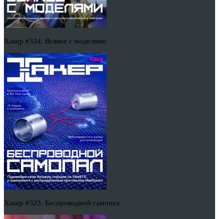
Хакер #324. Всякое с моделями
Хакер #323. Беспроводной самопал