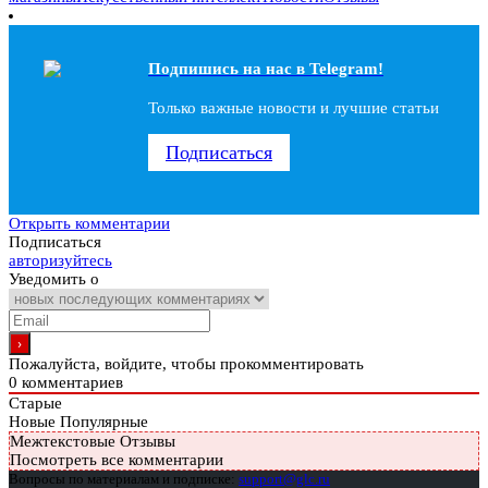
Подпишись на наc в Telegram!
Только важные новости и лучшие статьи
Подписаться
Открыть комментарии
Подписаться
авторизуйтесь
Уведомить о
Пожалуйста, войдите, чтобы прокомментировать
0
комментариев
Старые
Новые
Популярные
Межтекстовые Отзывы
Посмотреть все комментарии
Вопросы по материалам и подписке:
support@glc.ru