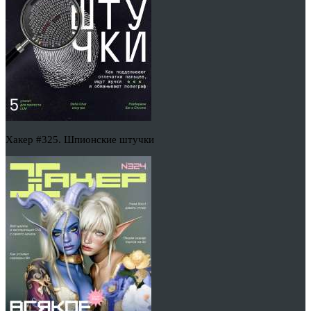
Хакер #325. Шпионские штучки