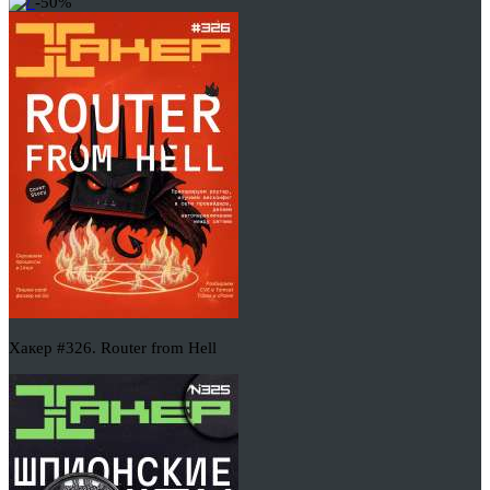
-50%
Хакер #326. Router from Hell