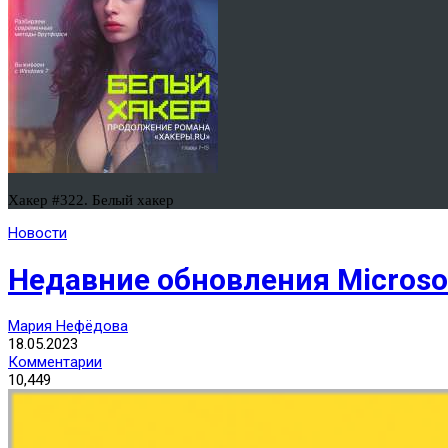
Хакер #322. Белый хакер
Новости
Недавние обновления Microso
Мария Нефёдова
18.05.2023
Комментарии
10,449