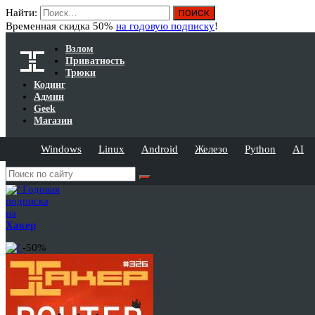
Найти:
Временная скидка 50%
на годовую подписку
!
Взлом
Приватность
Трюки
Кодинг
Админ
Geek
Магазин
Windows
Linux
Android
Железо
Python
AI
Годовая
подписка
на
Хакер
-50%