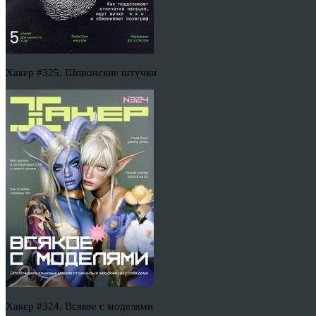
Хакер #325. Шпионские штучки
Хакер #324. Всякое с моделями