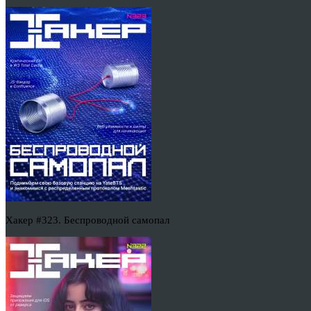
Хакер #323. Беспроводной самопал