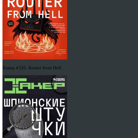
Хакер #326. Router from Hell