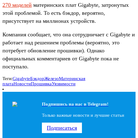
270 моделей
материнских плат Gigabyte, затронутых
этой проблемой. То есть бэкдор, вероятно,
присутствует на миллионах устройств.
Компания сообщает, что она сотрудничает с Gigabyte и
работает над решением проблемы (вероятно, это
потребует обновление прошивки). Однако
официальных комментариев от Gigabyte пока не
поступало.
Теги:
Gigabyte
Бэкдор
Железо
Материнская
плата
Новости
Прошивка
Уязвимости
Подпишись на наc в Telegram!
Только важные новости и лучшие статьи
Подписаться