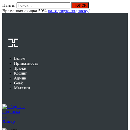
Найти:
Вход
Временная скидка 50%
на годовую подписку
!
Взлом
Приватность
Трюки
Кодинг
Админ
Geek
Магазин
Годовая
подписка
на
Хакер