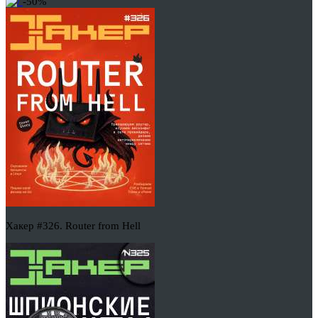
-50%
Хакер #326. Router from Hell