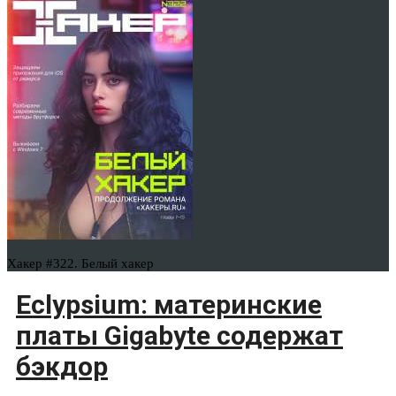
Хакер #322. Белый хакер
Eclypsium: материнские
платы Gigabyte содержат
бэкдор