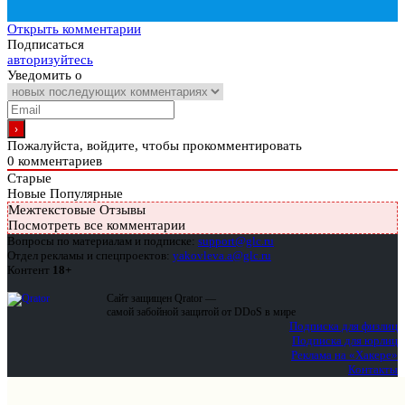
Открыть комментарии
Подписаться
авторизуйтесь
Уведомить о
Пожалуйста, войдите, чтобы прокомментировать
0
комментариев
Старые
Новые
Популярные
Межтекстовые Отзывы
Посмотреть все комментарии
Вопросы по материалам и подписке:
support@glc.ru
Отдел рекламы и спецпроектов:
yakovleva.a@glc.ru
Контент
18+
Сайт защищен Qrator —
самой забойной защитой от DDoS в мире
Подписка для физлиц
Подписка для юрлиц
Реклама на «Хакере»
Контакты