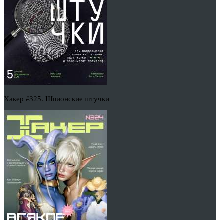
Хакер #325. Шпионские штучки