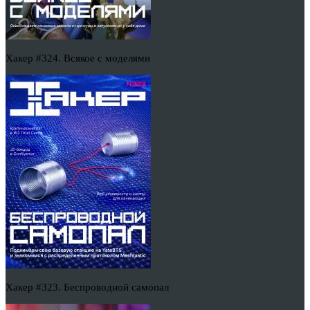
Хакер #324. Всякое с моделями
Хакер #323. Беспроводной самопал