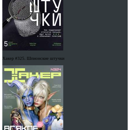
Хакер #325. Шпионские штучки