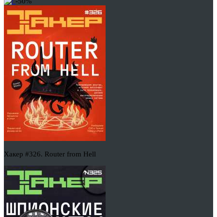
-50%
Хакер #326. Router from Hell