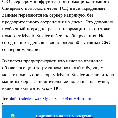
C&C-сервером шифруются при помощи кастомного
бинарного протокола через TCP, а все украденные
данные передаются на сервер напрямую, без
предварительного сохранения на диске. Это довольно
необычный подход к краже информации, но он тоже
помогает Mystic Stealer избегать обнаружения. На
сегодняшний день выявлено около 50 активных C&C-
серверов малвари.
Эксперты предупреждают, что недавно вредонос
обзавелся еще и загрузчиком, который в будущем
может помочь операторам Mystic Stealer доставлять на
машины жертв дополнительные полезные нагрузки,
включая вымогательское ПО.
Теги:
Infostealer
Malware
Mystic Stealer
Взлом
Новости
Подпишись на наc в Telegram!