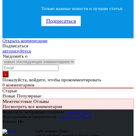
Только важные новости и лучшие статьи
Подписаться
Открыть комментарии
Подписаться
авторизуйтесь
Уведомить о
Пожалуйста, войдите, чтобы прокомментировать
0
комментариев
Старые
Новые
Популярные
Межтекстовые Отзывы
Посмотреть все комментарии
Вопросы по материалам и подписке:
support@glc.ru
Отдел рекламы и спецпроектов:
yakovleva.a@glc.ru
Контент
18+
Сайт защищен Qrator —
самой забойной защитой от DDoS в мире