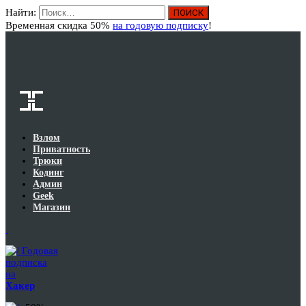
Найти:
Вход
Временная скидка 50%
на годовую подписку
!
Взлом
Приватность
Трюки
Кодинг
Админ
Geek
Магазин
Годовая
подписка
на
Хакер