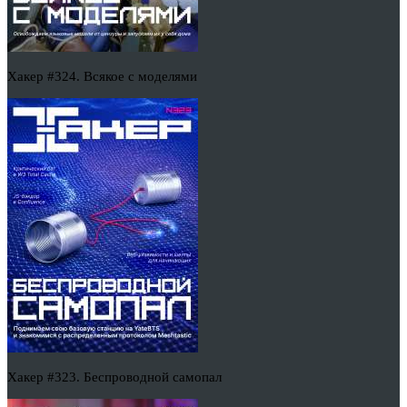
Хакер #324. Всякое с моделями
Хакер #323. Беспроводной самопал