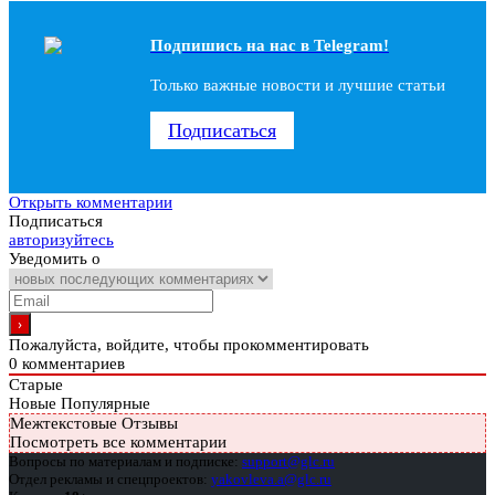
Подпишись на наc в Telegram!
Только важные новости и лучшие статьи
Подписаться
Открыть комментарии
Подписаться
авторизуйтесь
Уведомить о
Пожалуйста, войдите, чтобы прокомментировать
0
комментариев
Старые
Новые
Популярные
Межтекстовые Отзывы
Посмотреть все комментарии
Вопросы по материалам и подписке:
support@glc.ru
Отдел рекламы и спецпроектов:
yakovleva.a@glc.ru