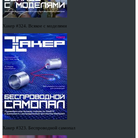
Хакер #324. Всякое с моделями
Хакер #323. Беспроводной самопал