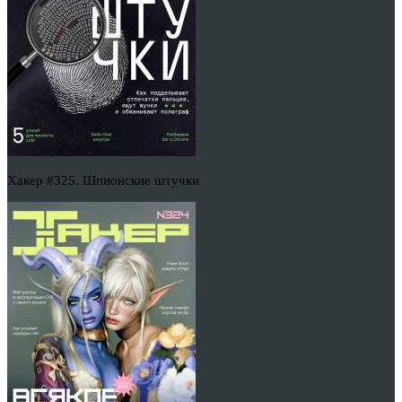
Хакер #325. Шпионские штучки