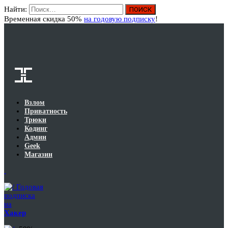
Найти:
Вход
Временная скидка 50%
на годовую подписку
!
Взлом
Приватность
Трюки
Кодинг
Админ
Geek
Магазин
Годовая
подписка
на
Хакер