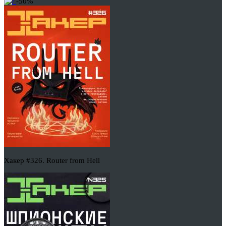
-50%
Хакер #326. Router from Hell