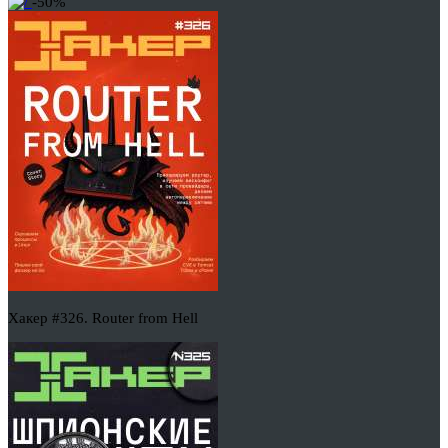
-50%
Хакер #326. Router from Hell