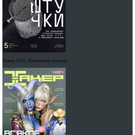
Хакер #325. Шпионские штучки