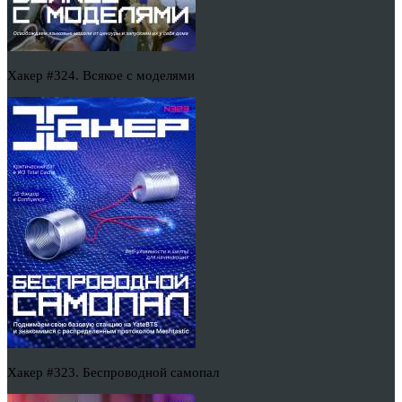
Хакер #324. Всякое с моделями
Хакер #323. Беспроводной самопал