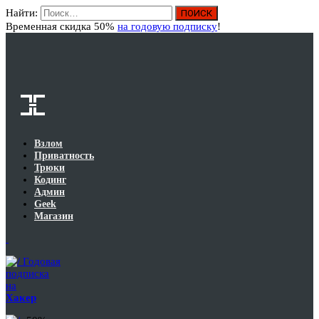
Найти:
Вход
Временная скидка 50%
на годовую подписку
!
Взлом
Приватность
Трюки
Кодинг
Админ
Geek
Магазин
Годовая
подписка
на
Хакер