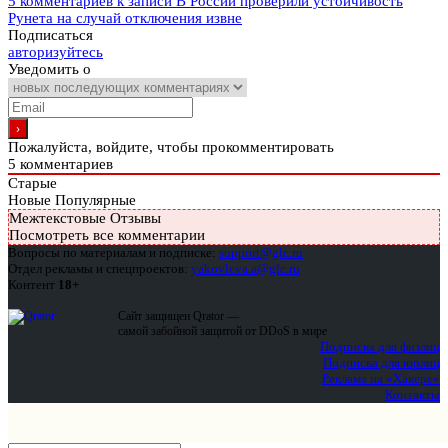
5 комментариев
к записи В России проверили устойчивость
Рунета на случай отключения извне
Подписаться
авторизуйтесь
Уведомить о
Пожалуйста, войдите, чтобы прокомментировать
5
комментариев
Старые
Новые
Популярные
Межтекстовые Отзывы
Посмотреть все комментарии
Вопросы по материалам и подписке:
support@glc.ru
Отдел рекламы и спецпроектов:
yakovleva.a@glc.ru
Контент
18+
Сайт защищен Qrator —
самой забойной защитой от DDoS в мире
Подписка для физлиц
Подписка для юрлиц
Реклама на «Хакере»
Контакты