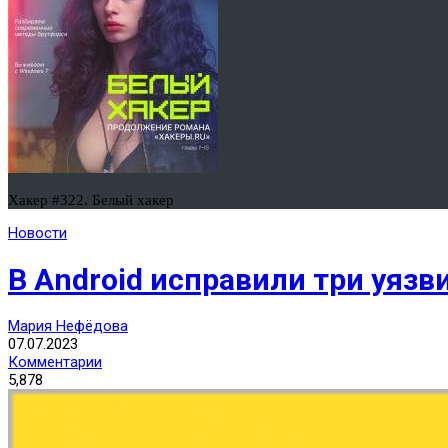
Хакер #322. Белый хакер
Новости
В Android исправили три уяз
Мария Нефёдова
07.07.2023
Комментарии
5,878