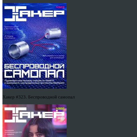
Хакер #323. Беспроводной самопал