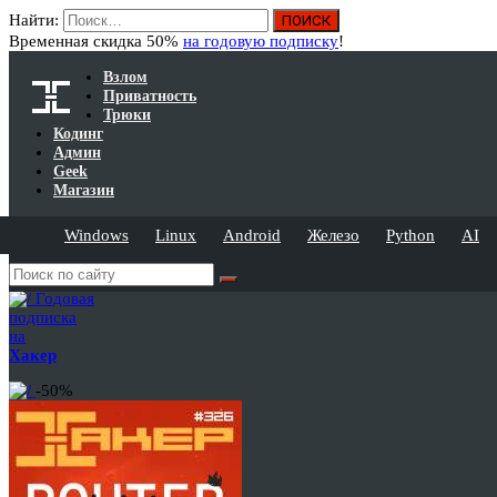
Найти:
Временная скидка 50%
на годовую подписку
!
Взлом
Приватность
Трюки
Кодинг
Админ
Geek
Магазин
Windows
Linux
Android
Железо
Python
AI
Годовая
подписка
на
Хакер
-50%