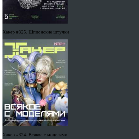
Хакер #325. Шпионские штучки
Хакер #324. Всякое с моделями