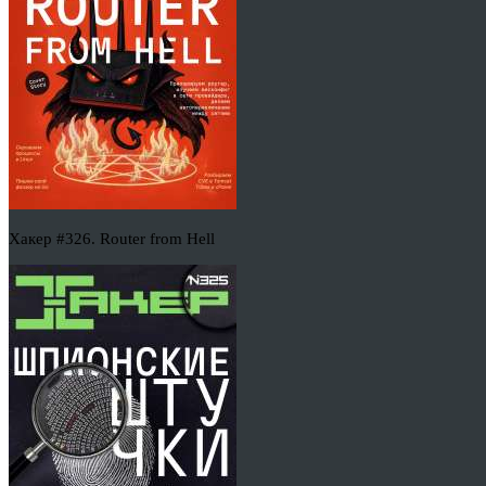
Хакер #326. Router from Hell