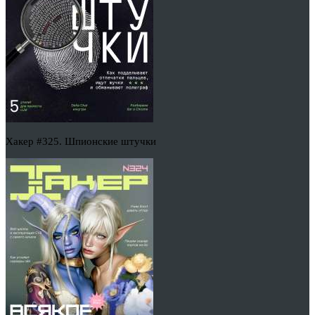
Хакер #325. Шпионские штучки