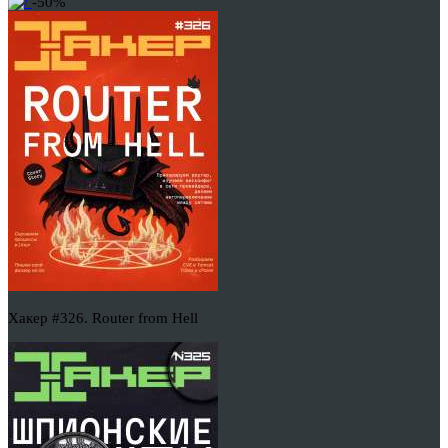
-50%
Хакер #326. Router from Hell