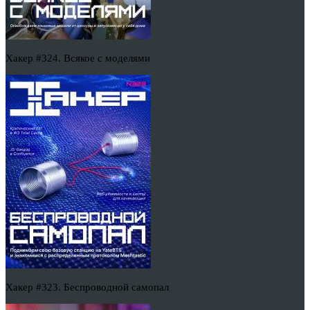
Хакер #324. Всякое с моделями
Хакер #323. Беспроводной самопал