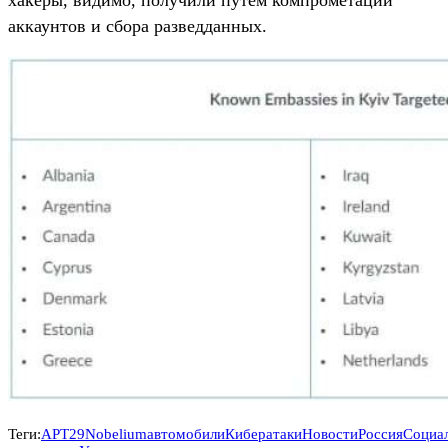
аккаунтов и сбора разведданных.
Теги:
APT29
Nobelium
автомобили
Кибератаки
Новости
Россия
Социа