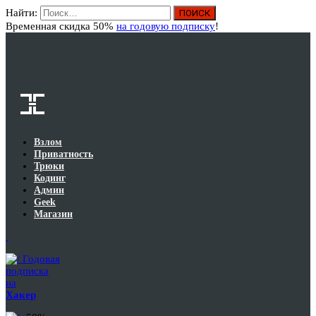
Найти:
Вход
Временная скидка 50%
на годовую подписку
!
Взлом
Приватность
Трюки
Кодинг
Админ
Geek
Магазин
Годовая
подписка
на
Хакер