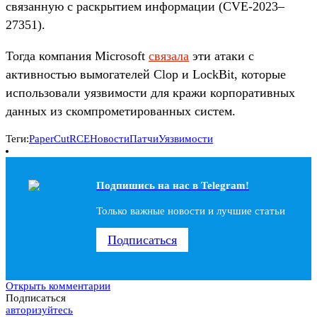
связанную с раскрытием информации (CVE-2023–
27351).
Тогда компания Microsoft
связала
эти атаки с
активностью вымогателей Clop и LockBit, которые
использовали уязвимости для кражи корпоративных
данных из скомпрометированных систем.
Теги:
PaperCut
RCE
Новости
Патчи
Уязвимости
Подпишись на наc в Telegram!
Только важные новости и лучшие статьи
Подписаться
Открыть комментарии
Подписаться
авторизуйтесь