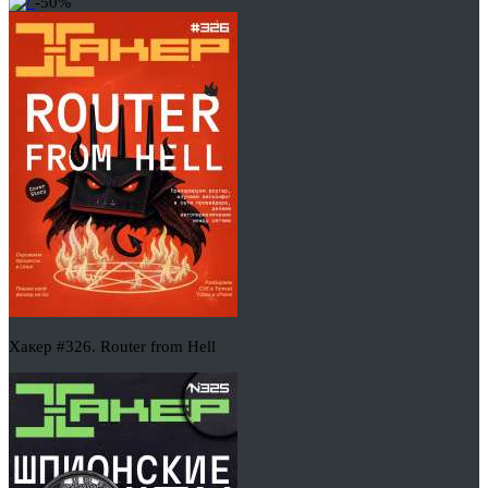
-50%
Хакер #326. Router from Hell