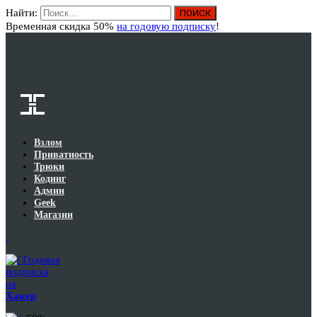
Найти:
Вход
Временная скидка 50%
на годовую подписку
!
Взлом
Приватность
Трюки
Кодинг
Админ
Geek
Магазин
Годовая
подписка
на
Хакер