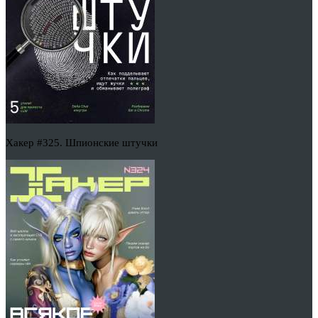
Хакер #325. Шпионские штучки