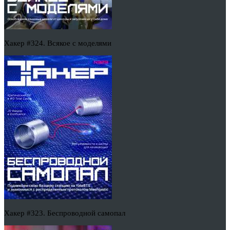
Хакер #324. Всякое с моделями
Хакер #323. Беспроводной самопал