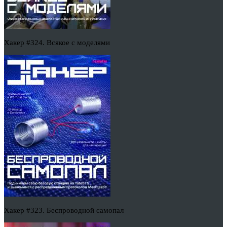
Хакер #324. Всякое с моделями
Хакер #323. Беспроводной самопал