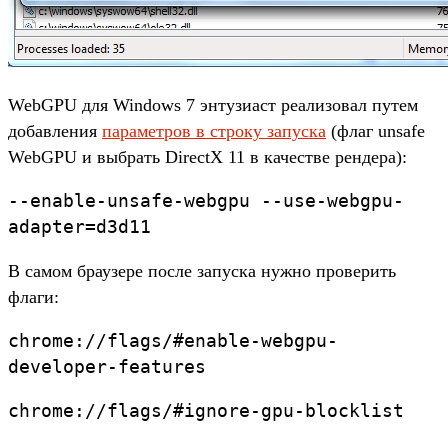
WebGPU для Windows 7 энтузиаст реализовал путем
добавления
параметров в строку запуска
(флаг unsafe
WebGPU и выбрать DirectX 11 в качестве рендера):
--enable-unsafe-webgpu --use-webgpu-
adapter=d3d11
В самом браузере после запуска нужно проверить
флаги:
chrome://flags/#enable-webgpu-
developer-features
chrome://flags/#ignore-gpu-blocklist