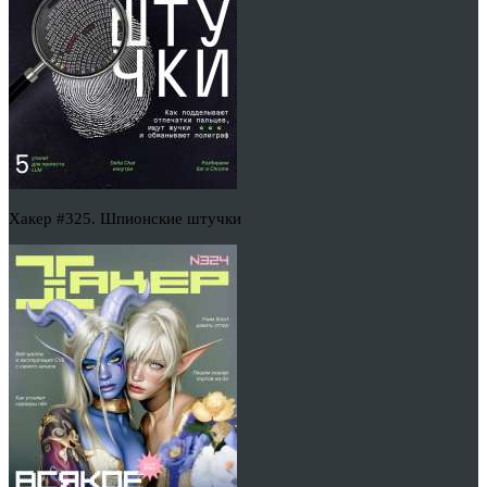
Хакер #325. Шпионские штучки