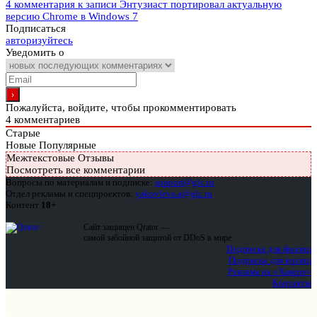
4 комментария
к записи Энтузиаст портировал актуальную
версию Chrome в Windows 7
Подписаться
авторизуйтесь
Уведомить о
Пожалуйста, войдите, чтобы прокомментировать
4
комментариев
Старые
Новые
Популярные
Межтекстовые Отзывы
Посмотреть все комментарии
Вопросы по материалам и подписке:
support@glc.ru
Отдел рекламы и спецпроектов:
yakovleva.a@glc.ru
Контент
18+
Сайт защищен Qrator —
самой забойной защитой от DDoS в мире
Подписка для физлиц
Подписка для юрлиц
Реклама на «Хакере»
Контакты