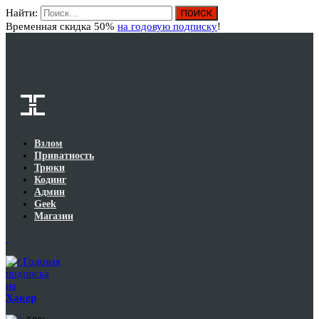
Найти:
Вход
Временная скидка 50%
на годовую подписку
!
Взлом
Приватность
Трюки
Кодинг
Админ
Geek
Магазин
Годовая
подписка
на
Хакер