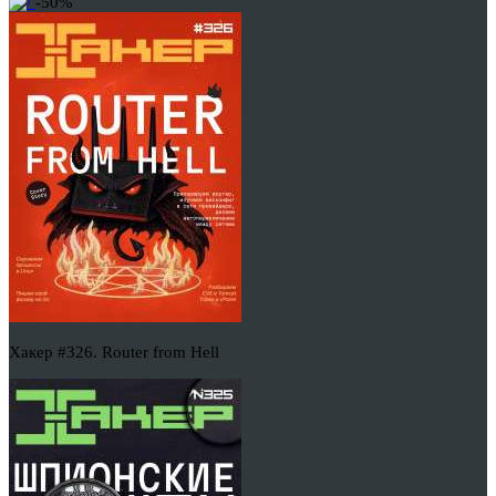
-50%
Хакер #326. Router from Hell