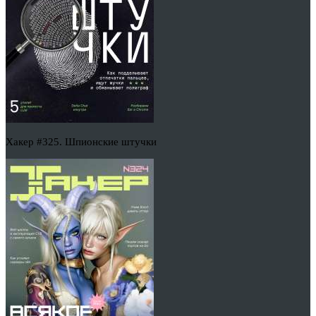
Хакер #325. Шпионские штучки