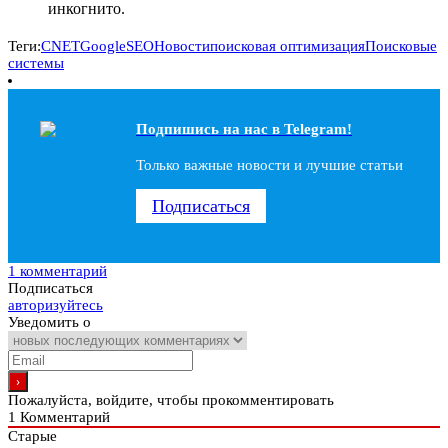
инкогнито.
Теги:
CNET
Google
SEO
Новости
поисковая оптимизация
Поисковые
системы
Подпишись на наc в Telegram!
Только важные новости и лучшие статьи
Подписаться
1 комментарий
Подписаться
авторизуйтесь
Уведомить о
Пожалуйста, войдите, чтобы прокомментировать
1
Комментарий
Старые