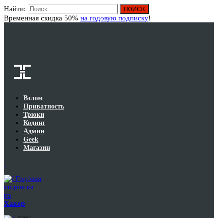
Найти:
Вход
Временная скидка 50%
на годовую подписку
!
Взлом
Приватность
Трюки
Кодинг
Админ
Geek
Магазин
Годовая
подписка
на
Хакер