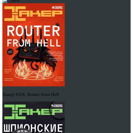
-50%
Хакер #326. Router from Hell