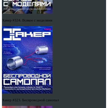
Хакер #324. Всякое с моделями
Хакер #323. Беспроводной самопал