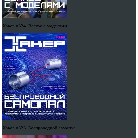
Хакер #324. Всякое с моделями
Хакер #323. Беспроводной самопал