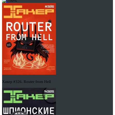
-50%
Хакер #326. Router from Hell