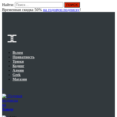
Найти:
Вход
Временная скидка 50%
на годовую подписку
!
Взлом
Приватность
Трюки
Кодинг
Админ
Geek
Магазин
Годовая
подписка
на
Хакер