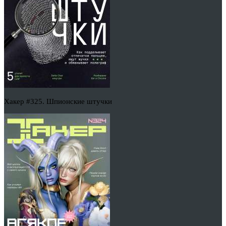
Хакер #325. Шпионские штучки