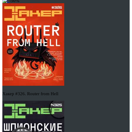
-50%
Хакер #326. Router from Hell