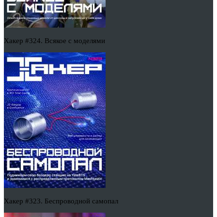
Хакер #324. Всякое с моделями
Хакер #323. Беспроводной самопал