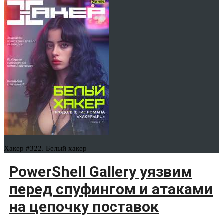
Хакер #322. Белый хакер
PowerShell Gallery уязвим
перед спуфингом и атаками
на цепочку поставок