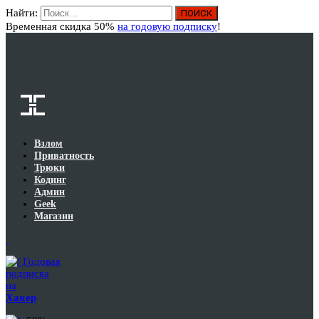
Найти:
Вход
Временная скидка 50%
на годовую подписку
!
Взлом
Приватность
Трюки
Кодинг
Админ
Geek
Магазин
Годовая
подписка
на
Хакер