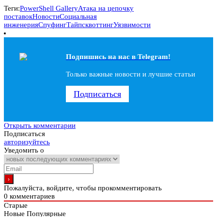
Теги:
PowerShell Gallery
Атака на цепочку
поставок
Новости
Социальная
инженерия
Спуфинг
Тайпсквоттинг
Уязвимости
Подпишись на наc в Telegram!
Только важные новости и лучшие статьи
Подписаться
Открыть комментарии
Подписаться
авторизуйтесь
Уведомить о
Пожалуйста, войдите, чтобы прокомментировать
0
комментариев
Старые
Новые
Популярные