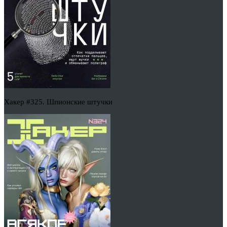
Хакер #325. Шпионские штучки