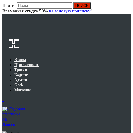
Найти:
Вход
Временная скидка 50%
на годовую подписку
!
Взлом
Приватность
Трюки
Кодинг
Админ
Geek
Магазин
Годовая
подписка
на
Хакер