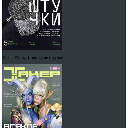
Хакер #325. Шпионские штучки