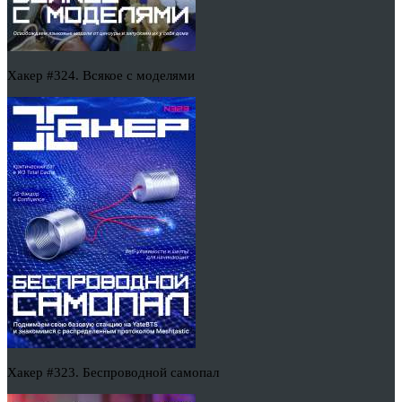
Хакер #324. Всякое с моделями
Хакер #323. Беспроводной самопал