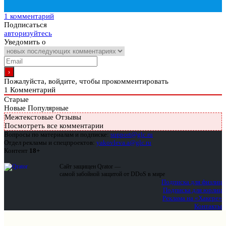
1 комментарий
Подписаться
авторизуйтесь
Уведомить о
Пожалуйста, войдите, чтобы прокомментировать
1
Комментарий
Старые
Новые
Популярные
Межтекстовые Отзывы
Посмотреть все комментарии
Вопросы по материалам и подписке:
support@glc.ru
Отдел рекламы и спецпроектов:
yakovleva.a@glc.ru
Контент
18+
Сайт защищен Qrator —
самой забойной защитой от DDoS в мире
Подписка для физлиц
Подписка для юрлиц
Реклама на «Хакере»
Контакты