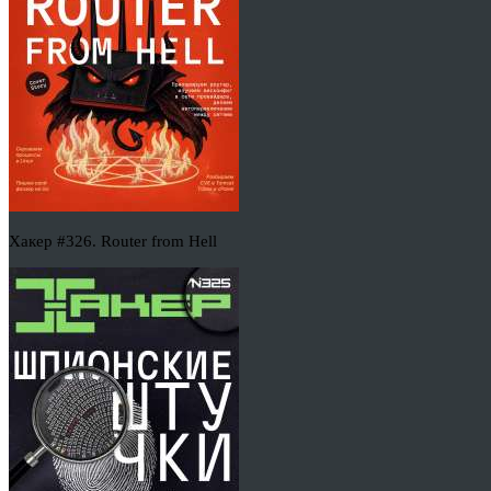
Хакер #326. Router from Hell