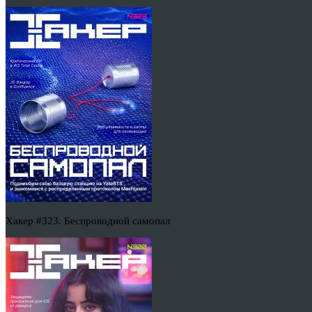
Хакер #323. Беспроводной самопал