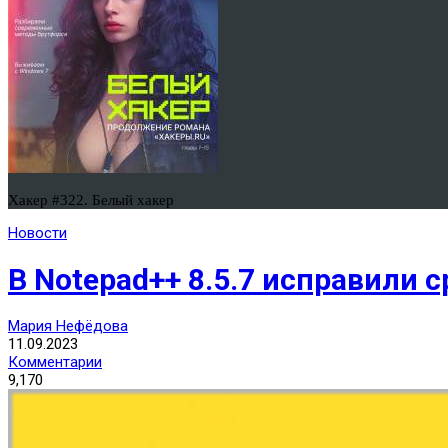
Хакер #322. Белый хакер
Новости
В Notepad++ 8.5.7 исправили 
Мария Нефёдова
11.09.2023
Комментарии
9,170