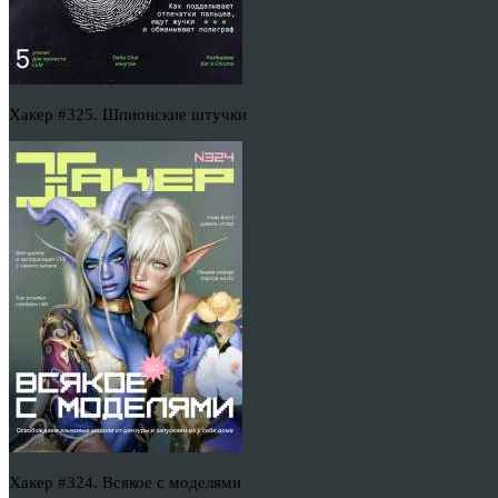
Хакер #325. Шпионские штучки
Хакер #324. Всякое с моделями