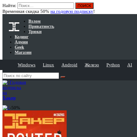
Найти:
Временная скидка 50%
на годовую подписку
!
Взлом
Приватность
Трюки
Кодинг
Админ
Geek
Магазин
Windows
Linux
Android
Железо
Python
AI
Годовая
подписка
на
Хакер
-50%