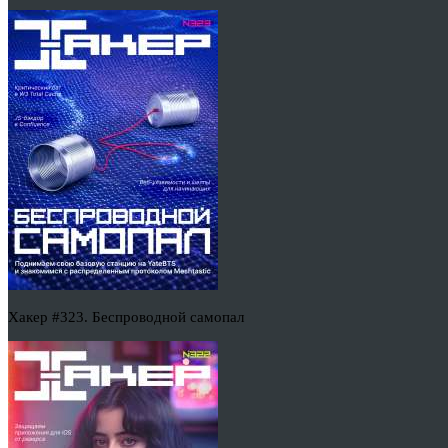
Хакер #323. Беспроводной самопал