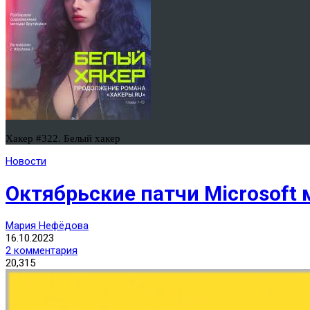
Хакер #322. Белый хакер
Новости
Октябрьские патчи Microsoft 
Мария Нефёдова
16.10.2023
2 комментария
20,315