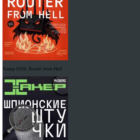
Хакер #326. Router from Hell