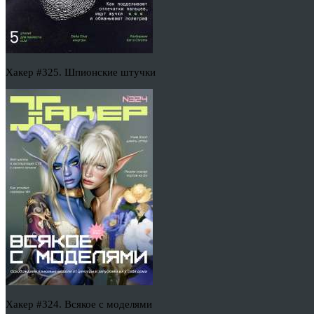
Хакер #325. Шпионские штучки
Хакер #324. Всякое с моделями