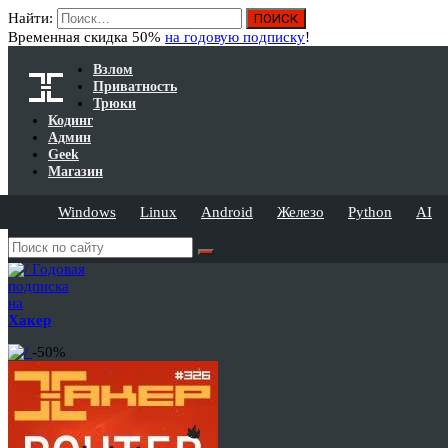
Найти:
Временная скидка 50%
на годовую подписку
!
Взлом
Приватность
Трюки
Кодинг
Админ
Geek
Магазин
Windows
Linux
Android
Железо
Python
AI
Годовая
подписка
на
Хакер
-50%