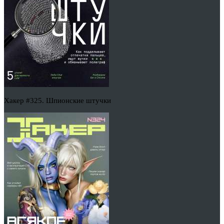
Хакер #325. Шпионские штучки