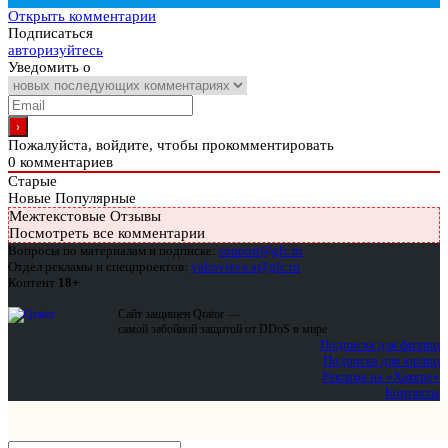
Открыть комментарии
Подписаться
авторизуйтесь
Уведомить о
Пожалуйста, войдите, чтобы прокомментировать
0
комментариев
Старые
Новые
Популярные
Межтекстовые Отзывы
Посмотреть все комментарии
Вопросы по материалам и подписке:
support@glc.ru
Отдел рекламы и спецпроектов:
yakovleva.a@glc.ru
Контент
18+
Сайт защищен Qrator —
самой забойной защитой от DDoS в мире
Подписка для физлиц
Подписка для юрлиц
Реклама на «Хакере»
Контакты