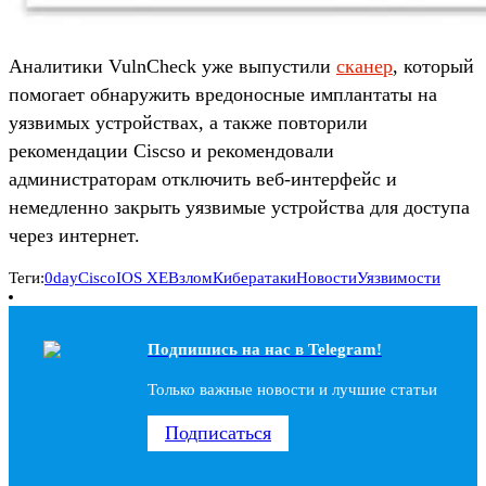
Аналитики VulnCheck уже выпустили
сканер
, который
помогает обнаружить вредоносные имплантаты на
уязвимых устройствах, а также повторили
рекомендации Ciscso и рекомендовали
администраторам отключить веб-интерфейс и
немедленно закрыть уязвимые устройства для доступа
через интернет.
Теги:
0day
Cisco
IOS XE
Взлом
Кибератаки
Новости
Уязвимости
Подпишись на наc в Telegram!
Только важные новости и лучшие статьи
Подписаться