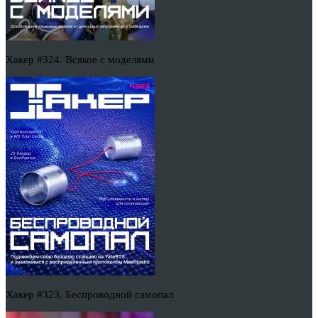
Хакер #324. Всякое с моделями
Хакер #323. Беспроводной самопал