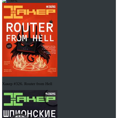
-50%
Хакер #326. Router from Hell