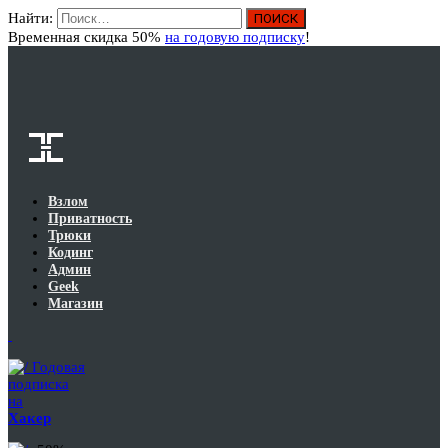
Найти:
Вход
Временная скидка 50%
на годовую подписку
!
Взлом
Приватность
Трюки
Кодинг
Админ
Geek
Магазин
Годовая
подписка
на
Хакер