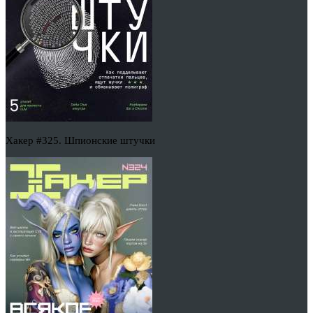
Хакер #325. Шпионские штучки