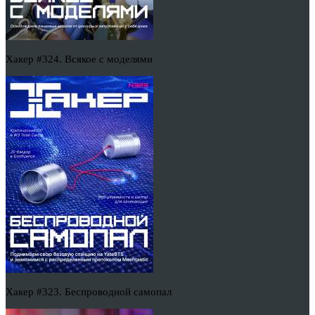
Хакер #324. Всякое с моделями
Хакер #323. Беспроводной самопал