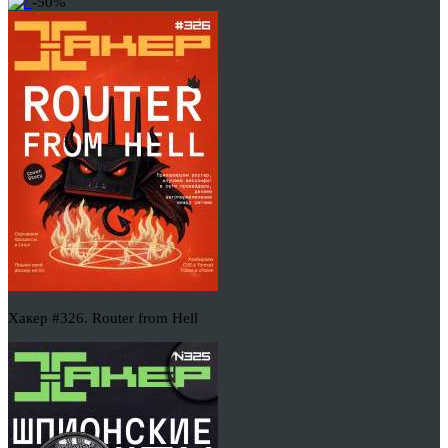
-50%
Хакер #326. Router from Hell