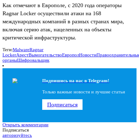
Как отмечают в Европоле, с 2020 года операторы
Ragnar Locker осуществили атаки на 168
международных компаний в разных странах мира,
включая серию атак, нацеленных на объекты
критической инфраструктуры.
Теги:
Malware
Ragnar
Locker
Арест
Вымогательство
Европол
Новости
Правоохранительны
органы
Шифровальщик
Подпишись на наc в Telegram!
Только важные новости и лучшие статьи
Подписаться
Открыть комментарии
Подписаться
авторизуйтесь