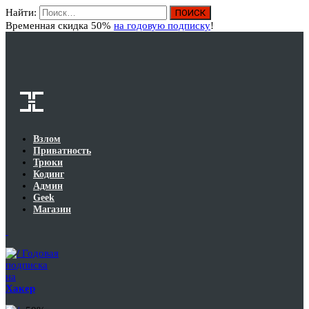
Найти:
Вход
Временная скидка 50%
на годовую подписку
!
Взлом
Приватность
Трюки
Кодинг
Админ
Geek
Магазин
Годовая
подписка
на
Хакер