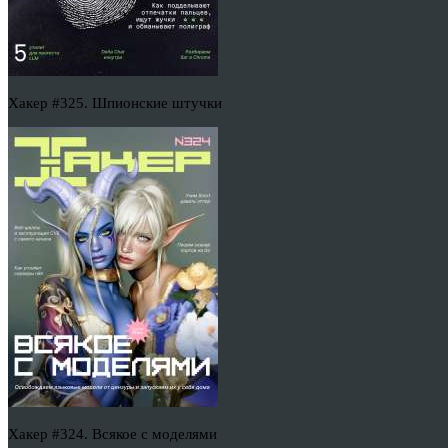
Хакер #325. Шпионские штучки
Хакер #324. Всякое с моделями