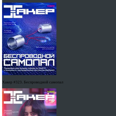
Хакер #323. Беспроводной самопал