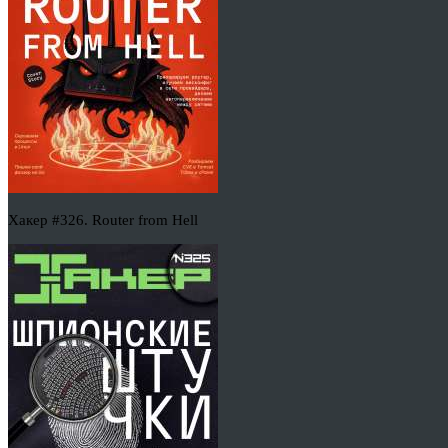
Хакер #326. Router from Hell