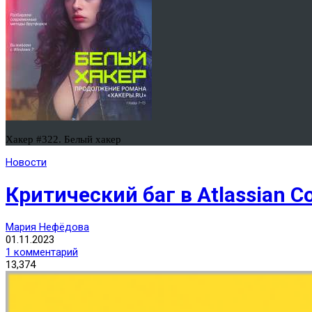
Хакер #322. Белый хакер
Новости
Критический баг в Atlassian 
Мария Нефёдова
01.11.2023
1 комментарий
13,374