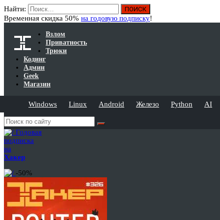
Найти:
Временная скидка 50%
на годовую подписку
!
Взлом
Приватность
Трюки
Кодинг
Админ
Geek
Магазин
Windows
Linux
Android
Железо
Python
AI
Годовая
подписка
на
Хакер
-50%