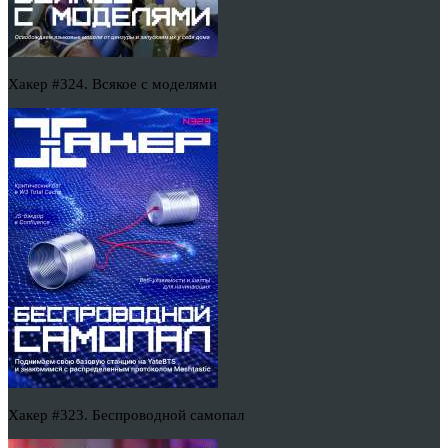
Хакер #324. Всякое с моделями
Хакер #323. Беспроводной самопал