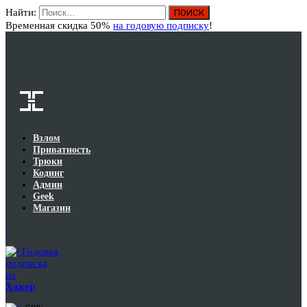
Найти:
Вход
Временная скидка 50%
на годовую подписку
!
Взлом
Приватность
Трюки
Кодинг
Админ
Geek
Магазин
Годовая
подписка
на
Хакер