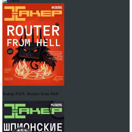
-50%
Хакер #326. Router from Hell