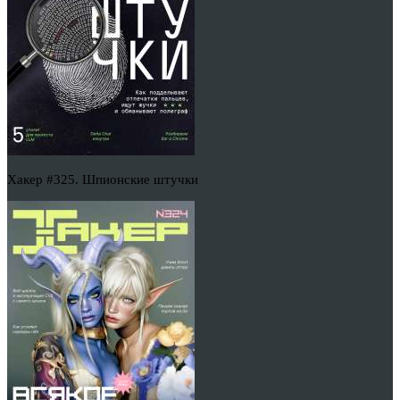
Хакер #325. Шпионские штучки