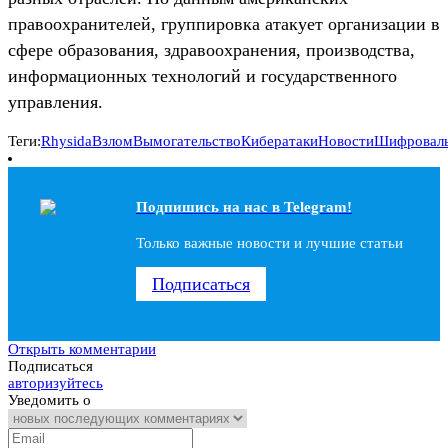
правоохранителей, группировка атакует организации в
сфере образования, здравоохранения, производства,
информационных технологий и государственного
управления.
Теги:
Rhysida
Взлом
Вымогательство
Кибератаки
Новости
Шифровал
Подпишись на наc в Telegram!
Только важные новости и лучшие статьи
Подписаться
Открыть комментарии
Подписаться
авторизуйтесь
Уведомить о