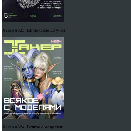
Хакер #325. Шпионские штучки
Хакер #324. Всякое с моделями