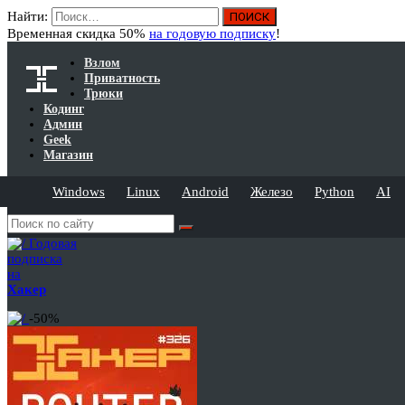
Найти:
Временная скидка 50%
на годовую подписку
!
Взлом
Приватность
Трюки
Кодинг
Админ
Geek
Магазин
Windows
Linux
Android
Железо
Python
AI
Годовая
подписка
на
Хакер
-50%