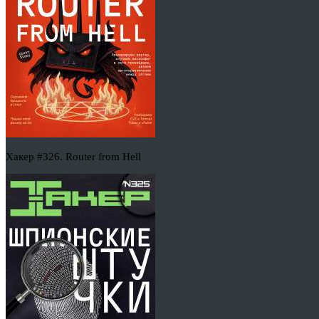
Хакер #326. Router from Hell