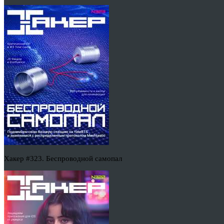
Хакер #323. Беспроводной самопал