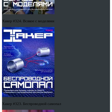
Хакер #324. Всякое с моделями
Хакер #323. Беспроводной самопал