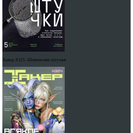
Хакер #325. Шпионские штучки