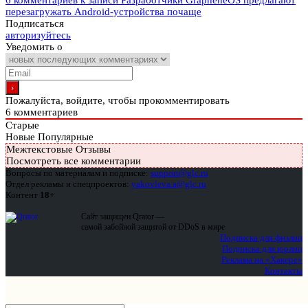
6 комментариев
к записи Разработчики GrapheneOS предлагают
перезагружать Android-устройства почаще
Подписаться
авторизуйтесь
Уведомить о
Пожалуйста, войдите, чтобы прокомментировать
6
комментариев
Старые
Новые
Популярные
Межтекстовые Отзывы
Посмотреть все комментарии
Вопросы по материалам и подписке:
support@glc.ru
Отдел рекламы и спецпроектов:
yakovleva.a@glc.ru
Контент
18+
Сайт защищен Qrator —
самой забойной защитой от DDoS в мире
Подписка для физлиц
Подписка для юрлиц
Реклама на «Хакере»
Контакты