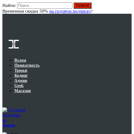
Найти:
Вход
Временная скидка 50%
на годовую подписку
!
Взлом
Приватность
Трюки
Кодинг
Админ
Geek
Магазин
Годовая
подписка
на
Хакер