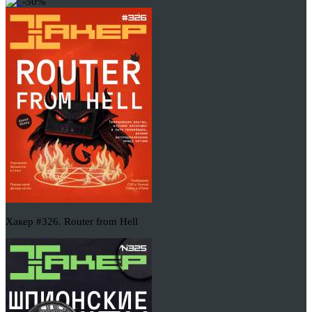
-50%
Хакер #326. Router from Hell