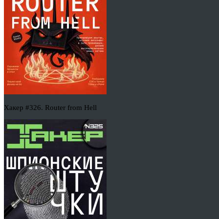
Хакер #326. Router from Hell