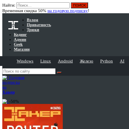
Найти:
Временная скидка 50%
на годовую подписку
!
Взлом
Приватность
Трюки
Кодинг
Админ
Geek
Магазин
Windows
Linux
Android
Железо
Python
AI
Годовая
подписка
на
Хакер
-50%