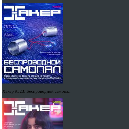
Хакер #323. Беспроводной самопал