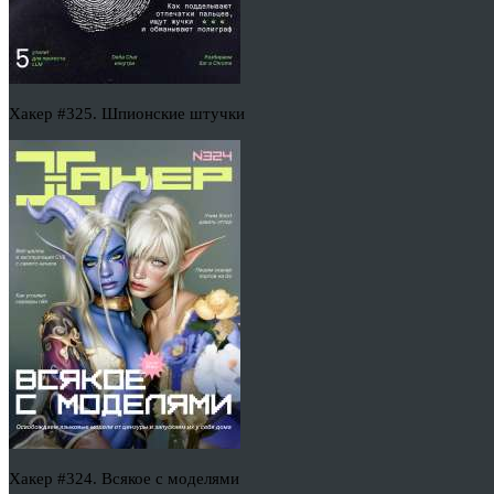
Хакер #325. Шпионские штучки
Хакер #324. Всякое с моделями