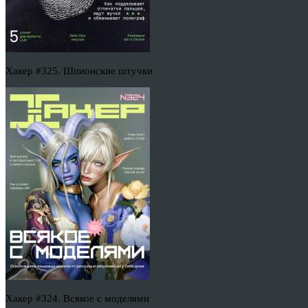
Хакер #325. Шпионские штучки
Хакер #324. Всякое с моделями