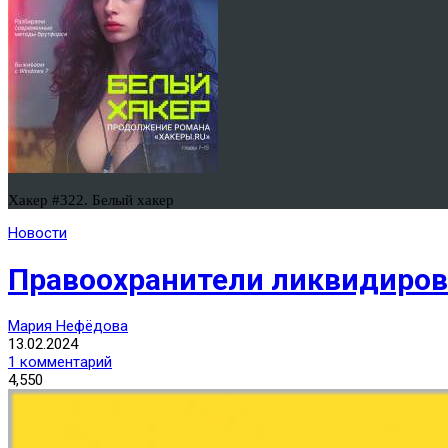
Хакер #322. Белый хакер
Новости
Правоохранители ликвидиров
Мария Нефёдова
13.02.2024
1 комментарий
4,550