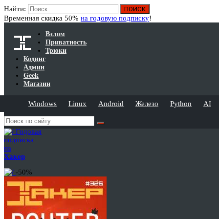
Найти:
Временная скидка 50%
на годовую подписку
!
Взлом
Приватность
Трюки
Кодинг
Админ
Geek
Магазин
Windows
Linux
Android
Железо
Python
AI
Годовая
подписка
на
Хакер
-50%