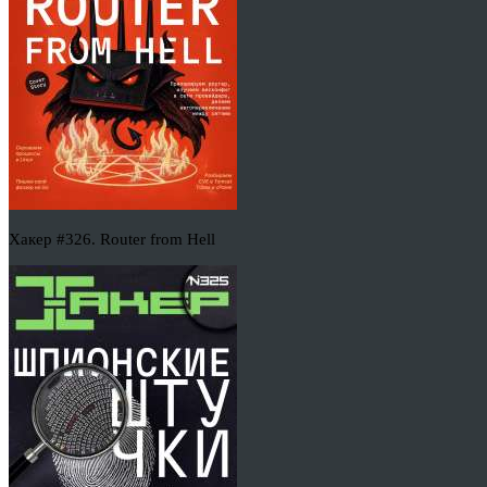
Хакер #326. Router from Hell