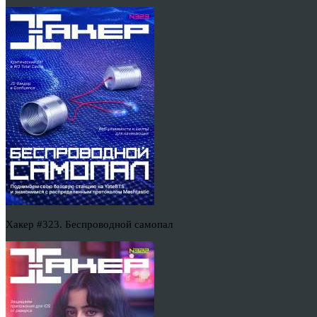
Хакер #323. Беспроводной самопал