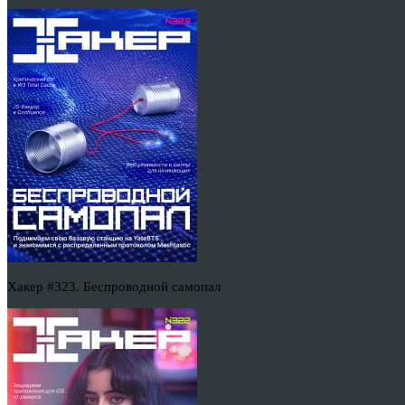
Хакер #323. Беспроводной самопал