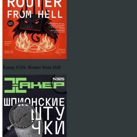
Хакер #326. Router from Hell