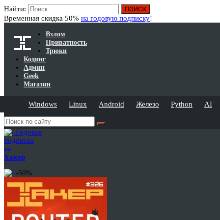
Найти:
Временная скидка 50%
на годовую подписку
!
Взлом
Приватность
Трюки
Кодинг
Админ
Geek
Магазин
Windows
Linux
Android
Железо
Python
AI
Годовая
подписка
на
Хакер
-50%