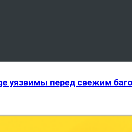
nge уязвимы перед свежим баг