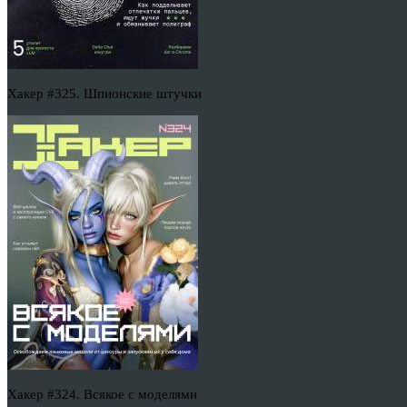
Хакер #325. Шпионские штучки
Хакер #324. Всякое с моделями