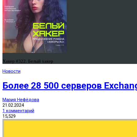
Хакер #322. Белый хакер
Новости
Более 28 500 серверов Excha
Мария Нефёдова
21.02.2024
1 комментарий
15,529