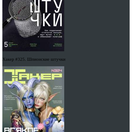
Хакер #325. Шпионские штучки