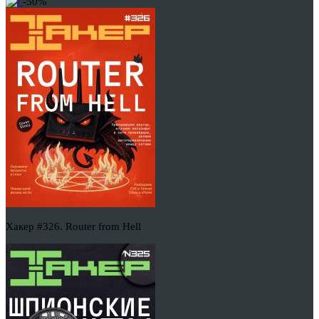
-50%
Хакер #326. Router from Hell