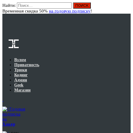
Найти:
Вход
Временная скидка 50%
на годовую подписку
!
Взлом
Приватность
Трюки
Кодинг
Админ
Geek
Магазин
Годовая
подписка
на
Хакер