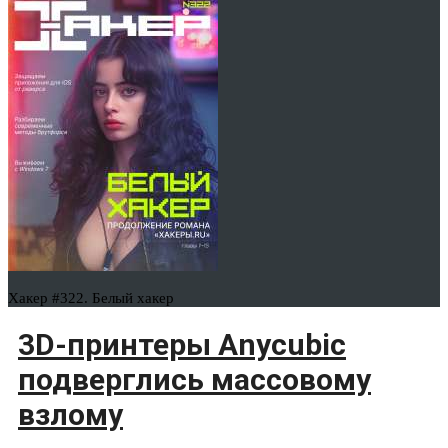
Хакер #322. Белый хакер
3D-принтеры Anycubic
подверглись массовому
взлому