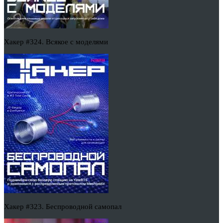
Хакер #324. Всякое с моделями
Хакер #323. Беспроводной самопал