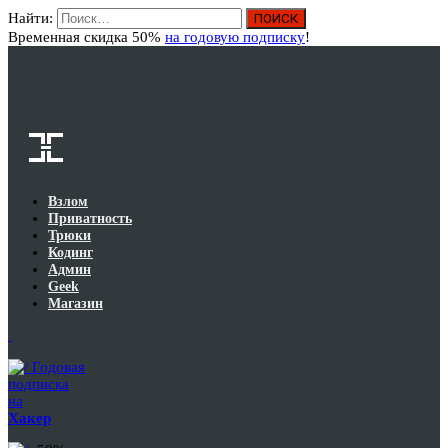
Найти:
Вход
Временная скидка 50%
на годовую подписку
!
Взлом
Приватность
Трюки
Кодинг
Админ
Geek
Магазин
Годовая
подписка
на
Хакер