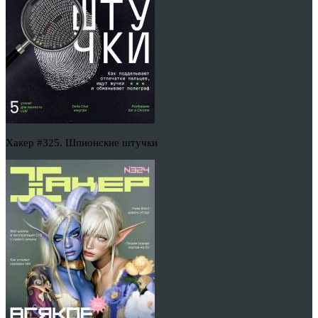
Хакер #325. Шпионские штучки