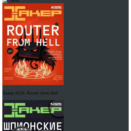
-50%
Хакер #326. Router from Hell