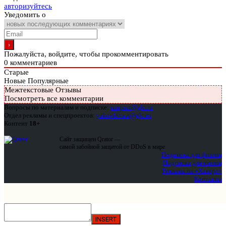
авторизуйтесь
Уведомить о
Пожалуйста, войдите, чтобы прокомментировать
0
комментариев
Старые
Новые
Популярные
Межтекстовые Отзывы
Посмотреть все комментарии
Вопросы по материалам и подписке:
support@glc.ru
Отдел рекламы и спецпроектов:
yakovleva.a@glc.ru
Контент
18+
Сайт защищен Qrator —
самой забойной защитой от DDoS в мире
Подписка для физлиц
Подписка для юрлиц
Реклама на «Хакере»
Контакты
INSERT