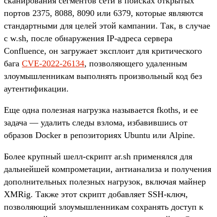
сканирования сегментов сети в поисках открытых
портов 2375, 8088, 8090 или 6379, которые являются
стандартными для целей этой кампании. Так, в случае
с w.sh, после обнаружения IP-адреса сервера
Confluence, он загружает эксплоит для критического
бага
CVE-2022-26134
, позволяющего удаленным
злоумышленникам выполнять произвольный код без
аутентификации.
Еще одна полезная нагрузка называется fkoths, и ее
задача — удалить следы взлома, избавившись от
образов Docker в репозиториях Ubuntu или Alpine.
Более крупный шелл-скрипт ar.sh применялся для
дальнейшей компрометации, антианализа и получения
дополнительных полезных нагрузок, включая майнер
XMRig. Также этот скрипт добавляет SSH-ключ,
позволяющий злоумышленникам сохранять доступ к