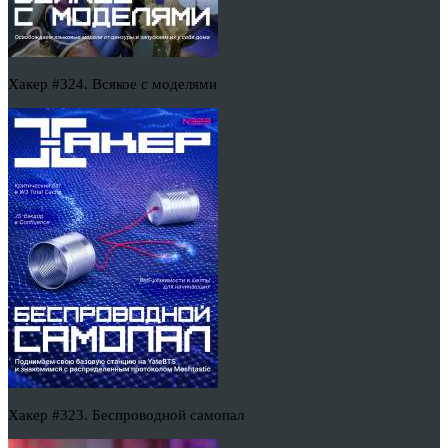
Хакер #324. Всякое с моделями
Хакер #323. Беспроводной самопал