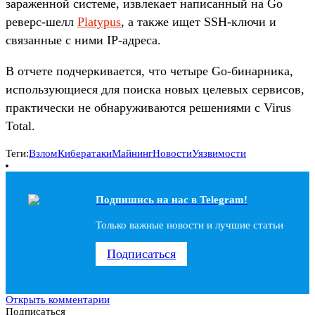
зараженной системе, извлекает написанный на Go
реверс-шелл
Platypus
, а также ищет SSH-ключи и
связанные с ними IP-адреса.
В отчете подчеркивается, что четыре Go-бинарника,
использующиеся для поиска новых целевых сервисов,
практически не обнаруживаются решениями с Virus
Total.
Теги:
Взлом
Кибератаки
Майнинг
Новости
Уязвимости
Подпишись на наc в Telegram!
Только важные новости и лучшие статьи
Подписаться
Открыть комментарии
Подписаться