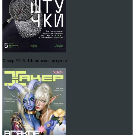
Хакер #325. Шпионские штучки