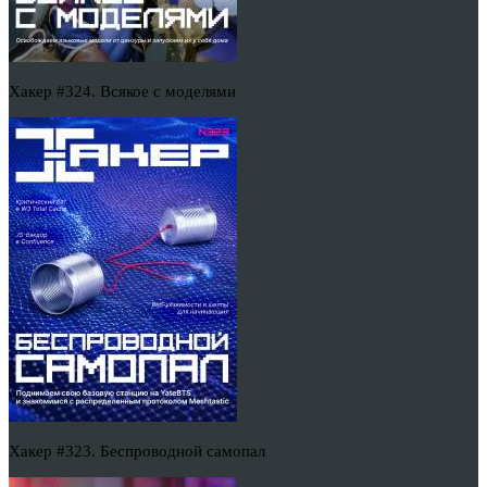
Хакер #324. Всякое с моделями
Хакер #323. Беспроводной самопал