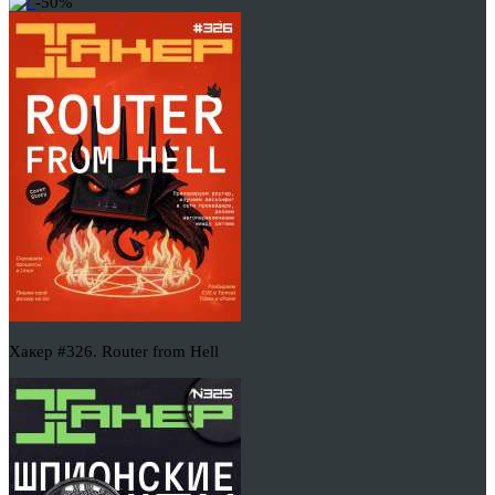
-50%
Хакер #326. Router from Hell