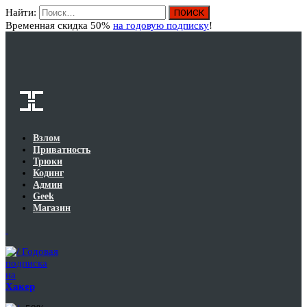
Найти:
Вход
Временная скидка 50%
на годовую подписку
!
Взлом
Приватность
Трюки
Кодинг
Админ
Geek
Магазин
Годовая
подписка
на
Хакер