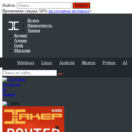
Найти:
Временная скидка 50%
на годовую подписку
!
Взлом
Приватность
Трюки
Кодинг
Админ
Geek
Магазин
Windows
Linux
Android
Железо
Python
AI
Годовая
подписка
на
Хакер
-50%