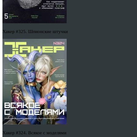
Хакер #325. Шпионские штучки
Хакер #324. Всякое с моделями