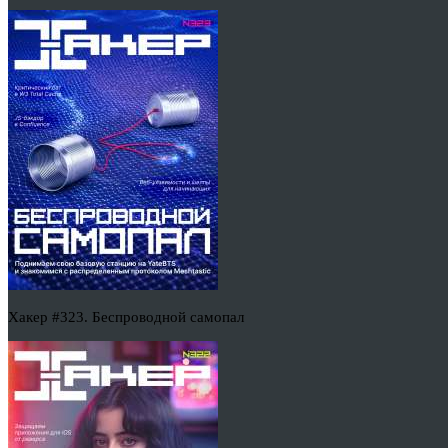
Хакер #323. Беспроводной самопал