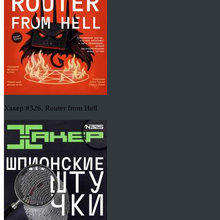
Хакер #326. Router from Hell