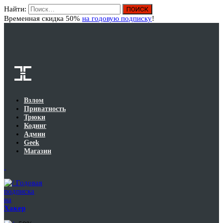
Найти:
Вход
Временная скидка 50%
на годовую подписку
!
Взлом
Приватность
Трюки
Кодинг
Админ
Geek
Магазин
Годовая
подписка
на
Хакер