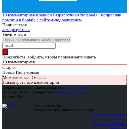
10 комментариев
к записи Разработчики Notepad++ попросили
помощи в борьбе с сайтом-подражателем
Подписаться
авторизуйтесь
Уведомить о
Пожалуйста, войдите, чтобы прокомментировать
10
комментариев
Старые
Новые
Популярные
Межтекстовые Отзывы
Посмотреть все комментарии
Вопросы по материалам и подписке:
support@glc.ru
Отдел рекламы и спецпроектов:
yakovleva.a@glc.ru
Контент
18+
Сайт защищен Qrator —
самой забойной защитой от DDoS в мире
Подписка для физлиц
Подписка для юрлиц
Реклама на «Хакере»
Контакты