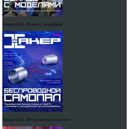
Хакер #324. Всякое с моделями
Хакер #323. Беспроводной самопал