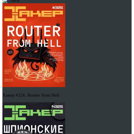
-50%
Хакер #326. Router from Hell