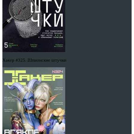
Хакер #325. Шпионские штучки