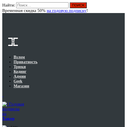
Найти:
Вход
Временная скидка 50%
на годовую подписку
!
Взлом
Приватность
Трюки
Кодинг
Админ
Geek
Магазин
Годовая
подписка
на
Хакер