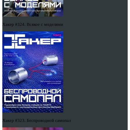
Хакер #324. Всякое с моделями
Хакер #323. Беспроводной самопал