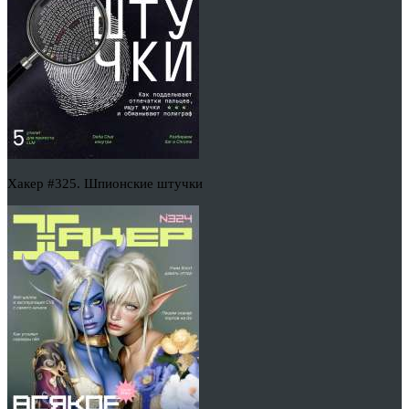
Хакер #325. Шпионские штучки