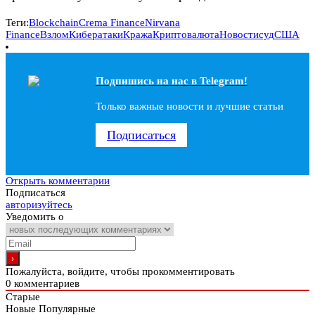
Теги:
Blockchain
Crema Finance
Nirvana
Finance
Взлом
Кибератаки
Кража
Криптовалюта
Новости
суд
США
Подпишись на наc в Telegram!
Только важные новости и лучшие статьи
Подписаться
Открыть комментарии
Подписаться
авторизуйтесь
Уведомить о
Пожалуйста, войдите, чтобы прокомментировать
0
комментариев
Старые
Новые
Популярные