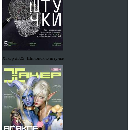
Хакер #325. Шпионские штучки