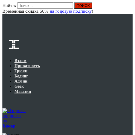
Найти:
Вход
Временная скидка 50%
на годовую подписку
!
Взлом
Приватность
Трюки
Кодинг
Админ
Geek
Магазин
Годовая
подписка
на
Хакер