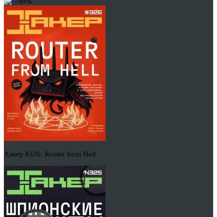
-50%
Хакер #326. Router from Hell