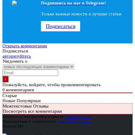
Подпишись на наc в Telegram!
Только важные новости и лучшие статьи
Подписаться
Открыть комментарии
Подписаться
авторизуйтесь
Уведомить о
Пожалуйста, войдите, чтобы прокомментировать
0
комментариев
Старые
Новые
Популярные
Межтекстовые Отзывы
Посмотреть все комментарии
Вопросы по материалам и подписке:
support@glc.ru
Отдел рекламы и спецпроектов:
yakovleva.a@glc.ru
Контент
18+