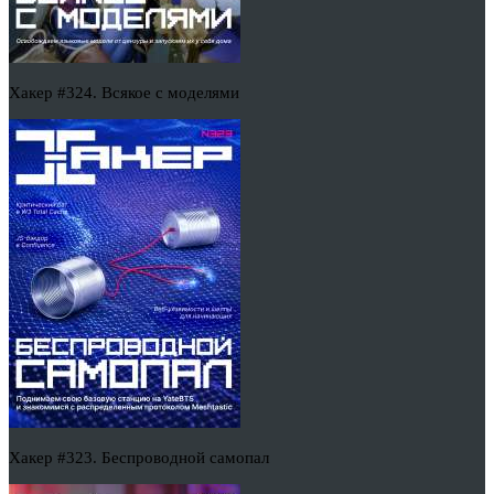
Хакер #324. Всякое с моделями
Хакер #323. Беспроводной самопал