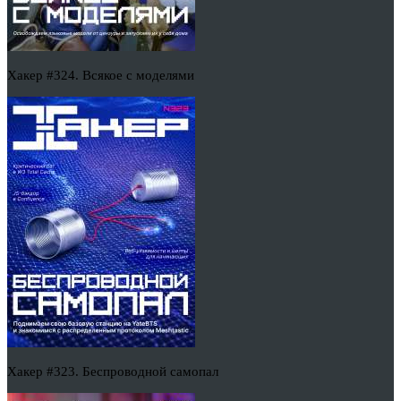
Хакер #324. Всякое с моделями
Хакер #323. Беспроводной самопал