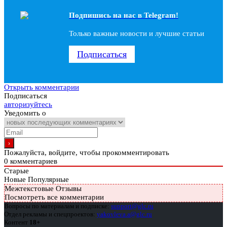
Подпишись на наc в Telegram!
Только важные новости и лучшие статьи
Подписаться
Открыть комментарии
Подписаться
авторизуйтесь
Уведомить о
Пожалуйста, войдите, чтобы прокомментировать
0
комментариев
Старые
Новые
Популярные
Межтекстовые Отзывы
Посмотреть все комментарии
Вопросы по материалам и подписке:
support@glc.ru
Отдел рекламы и спецпроектов:
yakovleva.a@glc.ru
Контент
18+