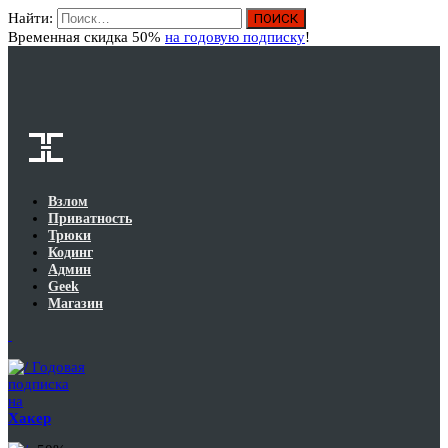
Найти:
Вход
Временная скидка 50%
на годовую подписку
!
Взлом
Приватность
Трюки
Кодинг
Админ
Geek
Магазин
Годовая
подписка
на
Хакер