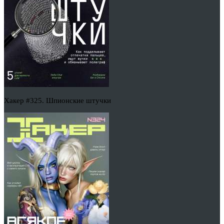
Хакер #325. Шпионские штучки