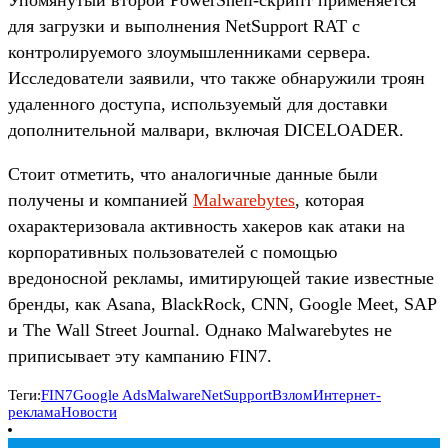
для загрузки и выполнения NetSupport RAT с
контролируемого злоумышленниками сервера.
Исследователи заявили, что также обнаружили троян
удаленного доступа, используемый для доставки
дополнительной малвари, включая DICELOADER.
Стоит отметить, что аналогичные данные были
получены и компанией
Malwarebytes
, которая
охарактеризовала активность хакеров как атаки на
корпоративных пользователей с помощью
вредоносной рекламы, имитирующей такие известные
бренды, как Asana, BlackRock, CNN, Google Meet, SAP
и The Wall Street Journal. Однако Malwarebytes не
приписывает эту кампанию FIN7.
Теги:
FIN7
Google Ads
Malware
NetSupport
Взлом
Интернет-
реклама
Новости