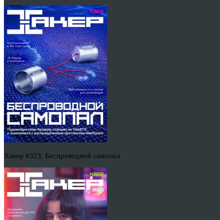
Хакер #323. Беспроводной самопал