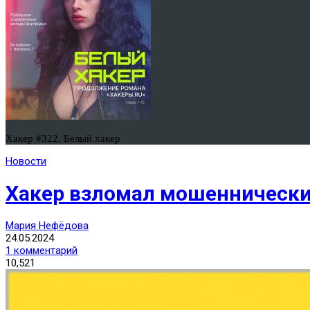
Хакер #322. Белый хакер
Новости
Хакер взломал мошеннически
Мария Нефёдова
24.05.2024
1 комментарий
10,521