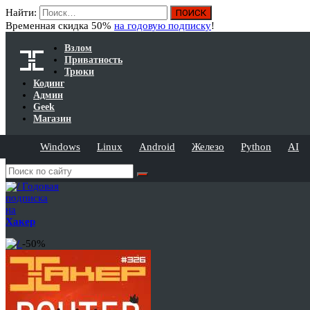
Найти:
Временная скидка 50%
на годовую подписку
!
Взлом
Приватность
Трюки
Кодинг
Админ
Geek
Магазин
Windows
Linux
Android
Железо
Python
AI
Годовая
подписка
на
Хакер
-50%