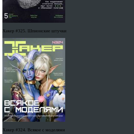
Хакер #325. Шпионские штучки
Хакер #324. Всякое с моделями