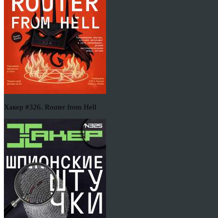
Хакер #326. Router from Hell