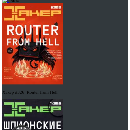
-50%
Хакер #326. Router from Hell