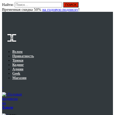
Найти:
Вход
Временная скидка 50%
на годовую подписку
!
Взлом
Приватность
Трюки
Кодинг
Админ
Geek
Магазин
Годовая
подписка
на
Хакер