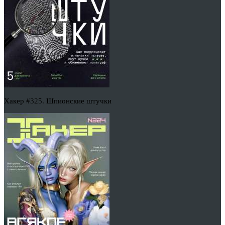
Хакер #325. Шпионские штучки