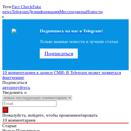
Теги:
Fact Check
Fake
news
Telegram
Дезинформация
Мессенджеры
Новости
Подпишись на наc в Telegram!
Только важные новости и лучшие статьи
Подписаться
10 комментариев
к записи СМИ: В Telegram может появиться
фактчекинг
Подписаться
авторизуйтесь
Уведомить о
Пожалуйста, войдите, чтобы прокомментировать
10
комментариев
Старые
Новые
Популярные