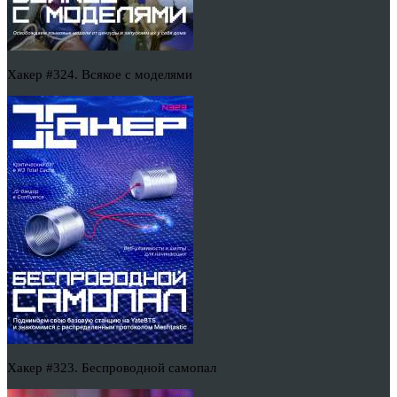
Хакер #324. Всякое с моделями
Хакер #323. Беспроводной самопал