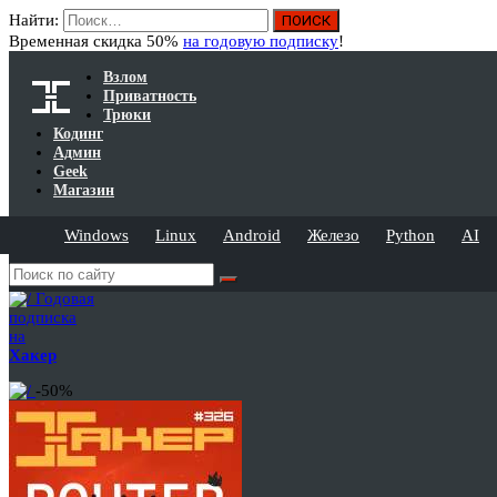
Найти:
Временная скидка 50%
на годовую подписку
!
Взлом
Приватность
Трюки
Кодинг
Админ
Geek
Магазин
Windows
Linux
Android
Железо
Python
AI
Годовая
подписка
на
Хакер
-50%