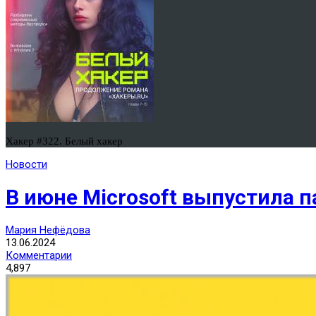
Хакер #322. Белый хакер
Новости
В июне Microsoft выпустила п
Мария Нефёдова
13.06.2024
Комментарии
4,897