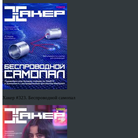
Хакер #323. Беспроводной самопал