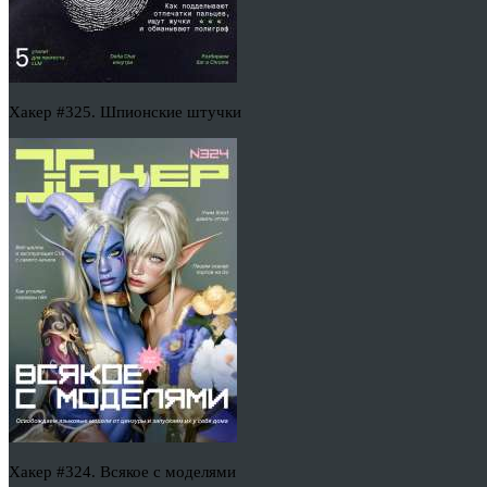
Хакер #325. Шпионские штучки
Хакер #324. Всякое с моделями