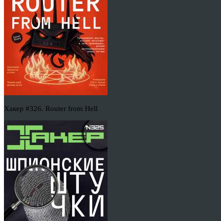
Хакер #326. Router from Hell