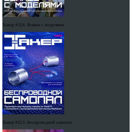
Хакер #324. Всякое с моделями
Хакер #323. Беспроводной самопал