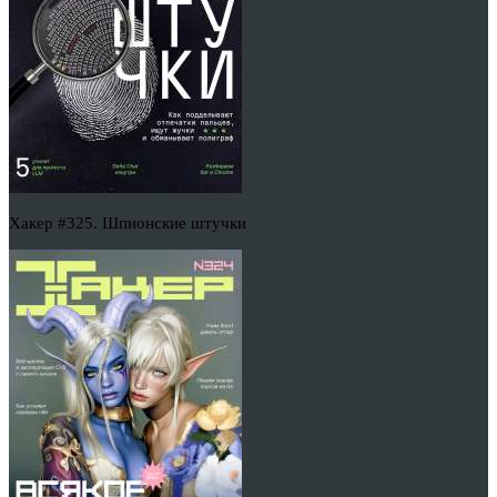
Хакер #325. Шпионские штучки