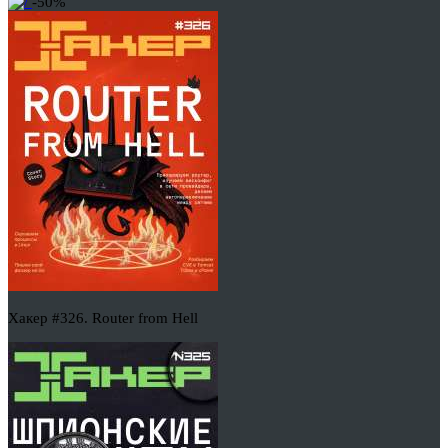
-50%
Хакер #326. Router from Hell