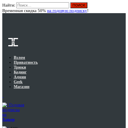
Найти:
Вход
Временная скидка 50%
на годовую подписку
!
Взлом
Приватность
Трюки
Кодинг
Админ
Geek
Магазин
Годовая
подписка
на
Хакер