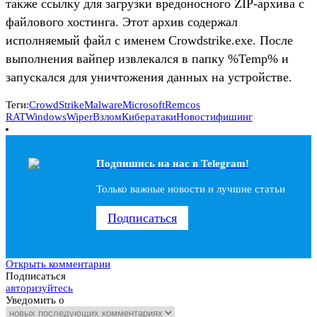
также ссылку для загрузки вредоносного ZIP-архива с
файлового хостинга. Этот архив содержал
исполняемый файл с именем Crowdstrike.exe. После
выполнения вайпер извлекался в папку %Temp% и
запускался для уничтожения данных на устройстве.
Теги:
CrowdStrike
Malware
Microsoft
Remcos
RAT
Windows
Wiper
Взлом
Кибератаки
Новости
фишинг
Подпишись на наc в Telegram!
Только важные новости и лучшие статьи
Подписаться
Открыть комментарии
Подписаться
авторизуйтесь
Уведомить о