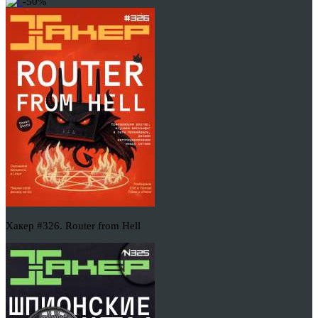
-50%
Хакер #326. Router from Hell