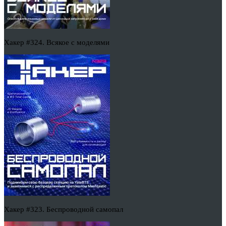
Хакер #324. Всякое с моделями
Хакер #323. Беспроводной самопал