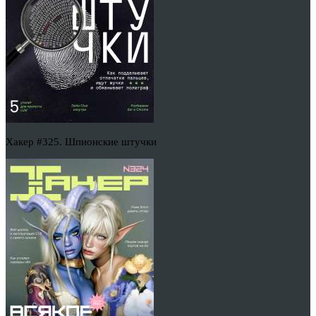
Хакер #325. Шпионские штучки