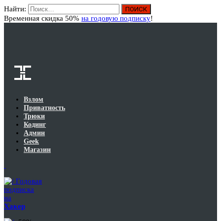
Найти:
Вход
Временная скидка 50%
на годовую подписку
!
Взлом
Приватность
Трюки
Кодинг
Админ
Geek
Магазин
Годовая
подписка
на
Хакер