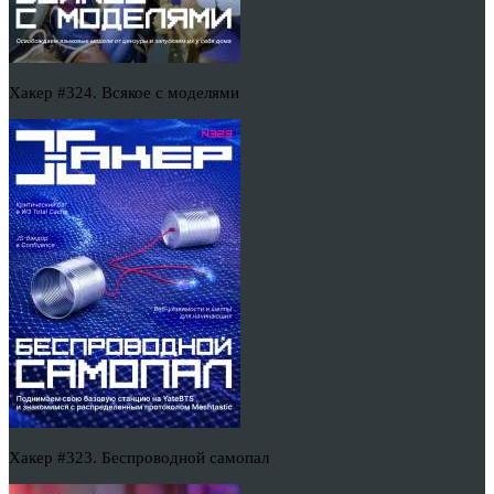
Хакер #324. Всякое с моделями
Хакер #323. Беспроводной самопал