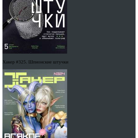
Хакер #325. Шпионские штучки