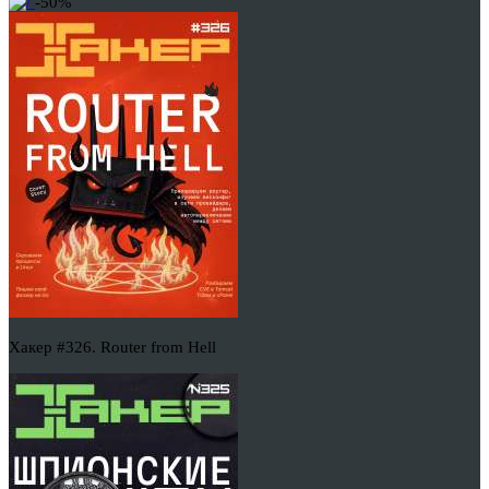
-50%
Хакер #326. Router from Hell