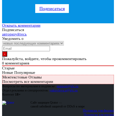
Подписаться
Открыть комментарии
Подписаться
авторизуйтесь
Уведомить о
Пожалуйста, войдите, чтобы прокомментировать
0
комментариев
Старые
Новые
Популярные
Межтекстовые Отзывы
Посмотреть все комментарии
Вопросы по материалам и подписке:
support@glc.ru
Отдел рекламы и спецпроектов:
yakovleva.a@glc.ru
Контент
18+
Сайт защищен Qrator —
самой забойной защитой от DDoS в мире
Подписка для физлиц
Подписка для юрлиц