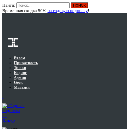
Найти:
Вход
Временная скидка 50%
на годовую подписку
!
Взлом
Приватность
Трюки
Кодинг
Админ
Geek
Магазин
Годовая
подписка
на
Хакер