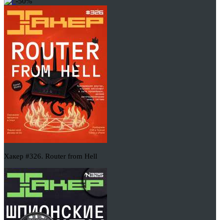
-50%
Хакер #326. Router from Hell