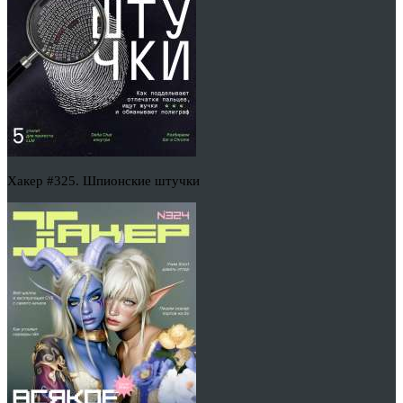
Хакер #325. Шпионские штучки