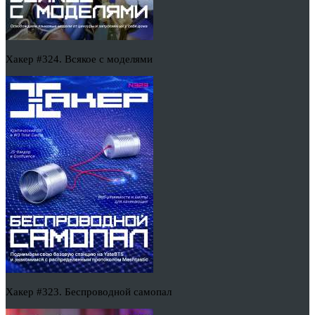
Хакер #324. Всякое с моделями
Хакер #323. Беспроводной самопал