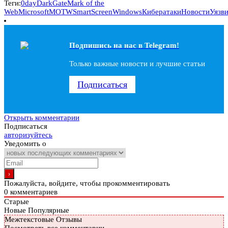
Теги:
0day
DarkGate
Mark of the
Web
Microsoft
MOTW
SmartScreen
Windows
Кибератаки
Новости
Уязв
Подпишись на наc в Telegram!
Только важные новости и лучшие статьи
Подписаться
Открыть комментарии
Подписаться
авторизуйтесь
Уведомить о
Пожалуйста, войдите, чтобы прокомментировать
0
комментариев
Старые
Новые
Популярные
Межтекстовые Отзывы