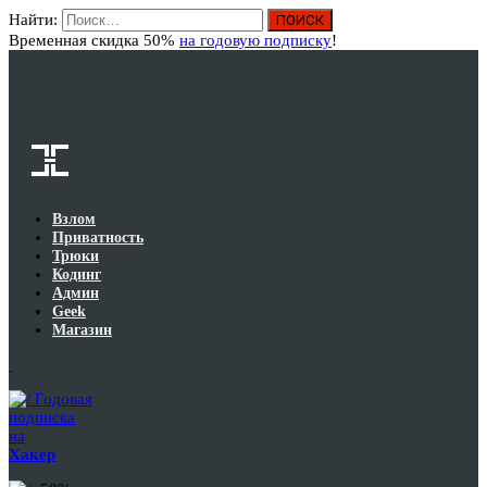
Найти:
Вход
Временная скидка 50%
на годовую подписку
!
Взлом
Приватность
Трюки
Кодинг
Админ
Geek
Магазин
Годовая
подписка
на
Хакер