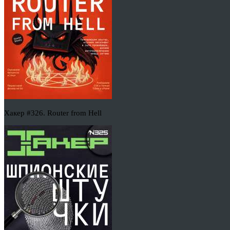
Хакер #326. Router from Hell