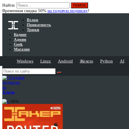
Найти:
Временная скидка 50%
на годовую подписку
!
Взлом
Приватность
Трюки
Кодинг
Админ
Geek
Магазин
Windows
Linux
Android
Железо
Python
AI
Годовая
подписка
на
Хакер
-50%