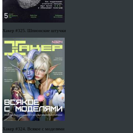
Хакер #325. Шпионские штучки
Хакер #324. Всякое с моделями