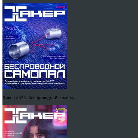
Хакер #323. Беспроводной самопал