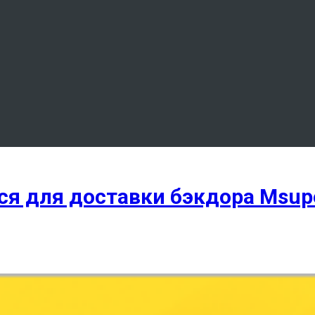
ся для доставки бэкдора Msup