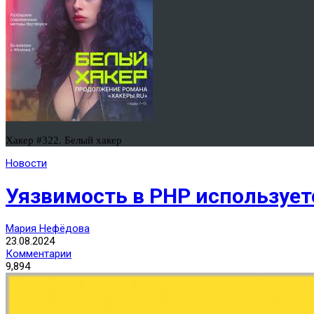
Хакер #322. Белый хакер
Новости
Уязвимость в PHP использует
Мария Нефёдова
23.08.2024
Комментарии
9,894