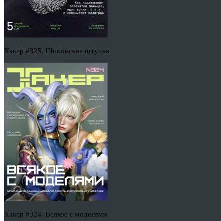
Хакер #325. Шпионские штучки
Хакер #324. Всякое с моделями