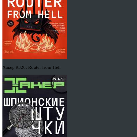
Хакер #326. Router from Hell