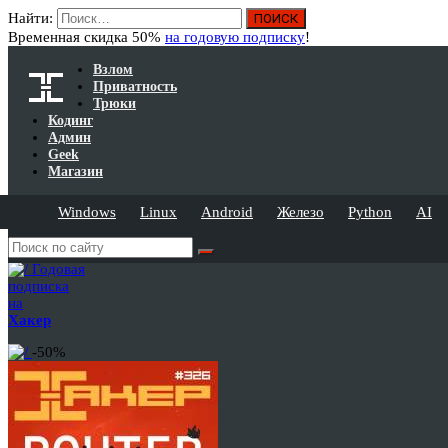
Найти:
Временная скидка 50%
на годовую подписку
!
Взлом
Приватность
Трюки
Кодинг
Админ
Geek
Магазин
Windows
Linux
Android
Железо
Python
AI
Годовая
подписка
на
Хакер
-50%