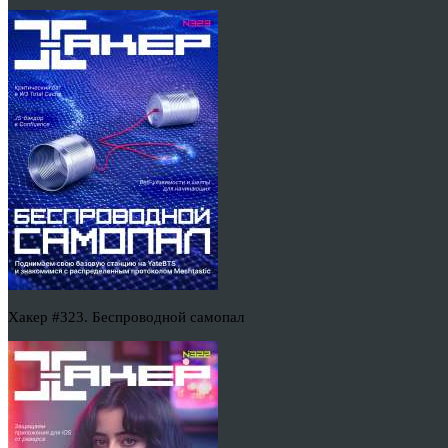
Хакер #323. Беспроводной самопал