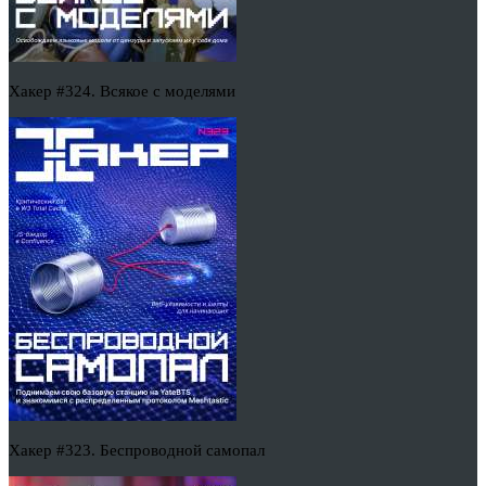
Хакер #324. Всякое с моделями
Хакер #323. Беспроводной самопал