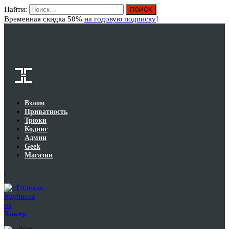
Найти:
Вход
Временная скидка 50%
на годовую подписку
!
Взлом
Приватность
Трюки
Кодинг
Админ
Geek
Магазин
Годовая
подписка
на
Хакер