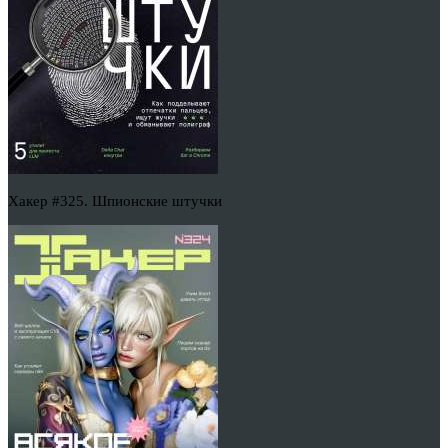
Хакер #325. Шпионские штучки