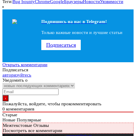
Теги:
Bug bounty
Chrome
Google
Браузеры
Новости
Уязвимости
Подпишись на наc в Telegram!
Только важные новости и лучшие статьи
Подписаться
Открыть комментарии
Подписаться
авторизуйтесь
Уведомить о
Пожалуйста, войдите, чтобы прокомментировать
0
комментариев
Старые
Новые
Популярные
Межтекстовые Отзывы
Посмотреть все комментарии
Вопросы по материалам и подписке:
support@glc.ru