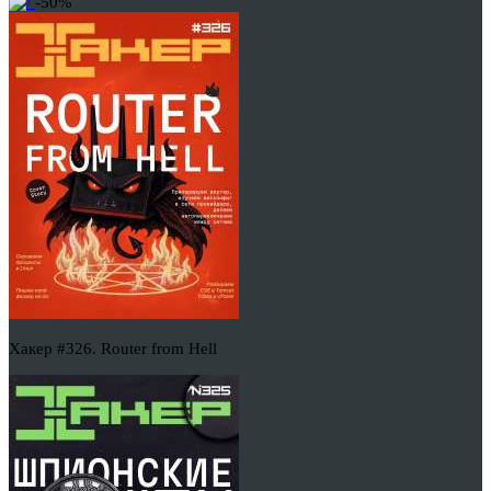
-50%
Хакер #326. Router from Hell