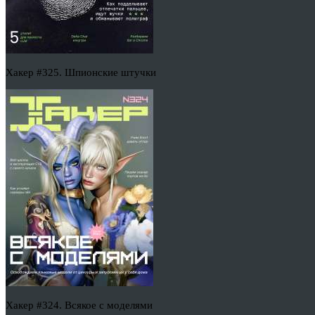
Хакер #325. Шпионские штучки
Хакер #324. Всякое с моделями