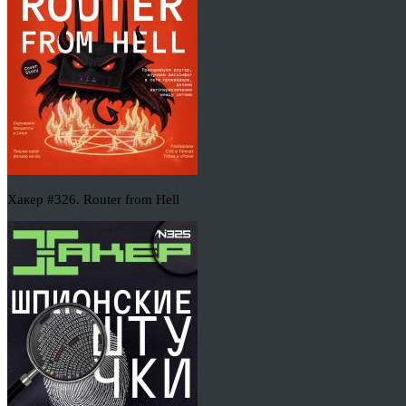
Хакер #326. Router from Hell