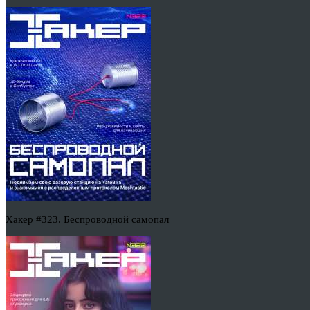
Хакер #323. Беспроводной самопал