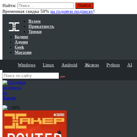
Найти:
Временная скидка 50%
на годовую подписку
!
Взлом
Приватность
Трюки
Кодинг
Админ
Geek
Магазин
Windows
Linux
Android
Железо
Python
AI
Годовая
подписка
на
Хакер
-50%