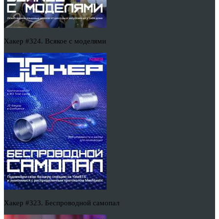
Хакер #324. Всякое с моделями
Хакер #323. Беспроводной самопал