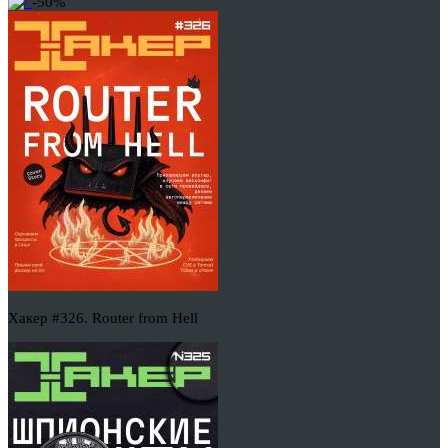
-50%
Хакер #326. Router from Hell