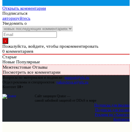
Открыть комментарии
Подписаться
авторизуйтесь
Уведомить о
Пожалуйста, войдите, чтобы прокомментировать
0
комментариев
Старые
Новые
Популярные
Межтекстовые Отзывы
Посмотреть все комментарии
Вопросы по материалам и подписке:
support@glc.ru
Отдел рекламы и спецпроектов:
yakovleva.a@glc.ru
Контент
18+
Сайт защищен Qrator —
самой забойной защитой от DDoS в мире
Подписка для физлиц
Подписка для юрлиц
Реклама на «Хакере»
Контакты