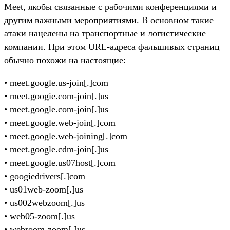
Meet, якобы связанные с рабочими конференциями и
другим важными мероприятиями. В основном такие
атаки нацелены на транспортные и логистические
компании. При этом URL-адреса фальшивых страниц
обычно похожи на настоящие:
• meet.google.us-join[.]com
• meet.googie.com-join[.]us
• meet.google.com-join[.]us
• meet.google.web-join[.]com
• meet.google.web-joining[.]com
• meet.google.cdm-join[.]us
• meet.google.us07host[.]com
• googiedrivers[.]com
• us01web-zoom[.]us
• us002webzoom[.]us
• web05-zoom[.]us
• webroom-zoom[.]us