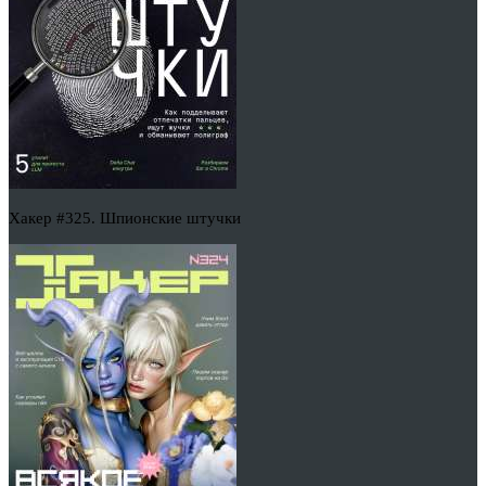
Хакер #325. Шпионские штучки