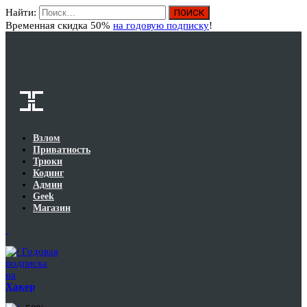
Найти:
Вход
Временная скидка 50%
на годовую подписку
!
Взлом
Приватность
Трюки
Кодинг
Админ
Geek
Магазин
Годовая
подписка
на
Хакер