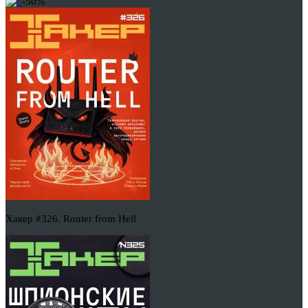
-50%
Хакер #326. Router from Hell