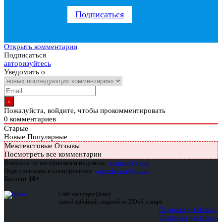
Подписаться
Открыть комментарии
Подписаться
авторизуйтесь
Уведомить о
Пожалуйста, войдите, чтобы прокомментировать
0
комментариев
Старые
Новые
Популярные
Межтекстовые Отзывы
Посмотреть все комментарии
Вопросы по материалам и подписке:
support@glc.ru
Отдел рекламы и спецпроектов:
yakovleva.a@glc.ru
Контент
18+
Сайт защищен Qrator —
самой забойной защитой от DDoS в мире
Подписка для физлиц
Подписка для юрлиц