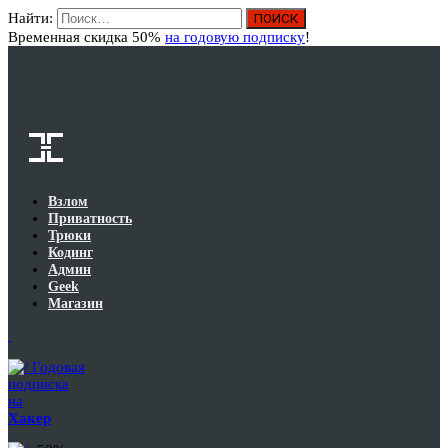
Найти:
Вход
Временная скидка 50%
на годовую подписку
!
Взлом
Приватность
Трюки
Кодинг
Админ
Geek
Магазин
Годовая
подписка
на
Хакер