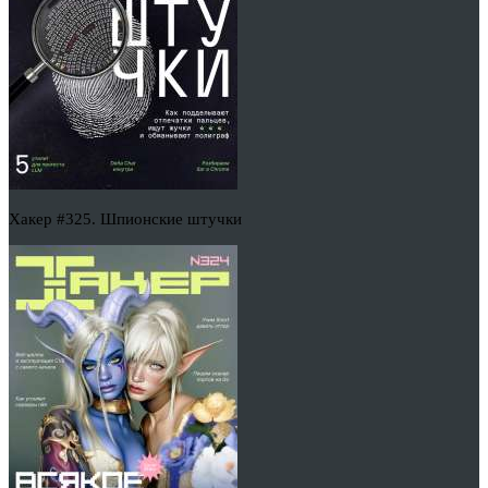
Хакер #325. Шпионские штучки