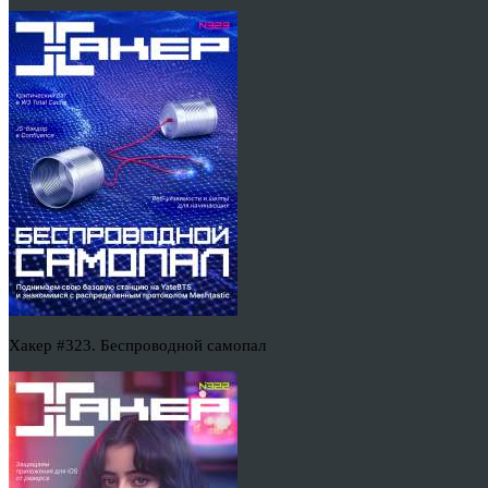
Хакер #323. Беспроводной самопал