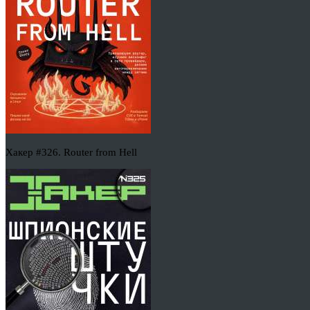
Хакер #326. Router from Hell