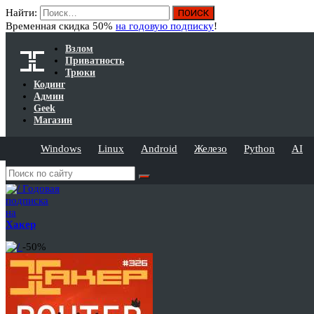
Найти:
Временная скидка 50%
на годовую подписку
!
Взлом
Приватность
Трюки
Кодинг
Админ
Geek
Магазин
Windows
Linux
Android
Железо
Python
AI
Годовая
подписка
на
Хакер
-50%