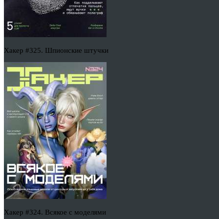
Хакер #325. Шпионские штучки
Хакер #324. Всякое с моделями