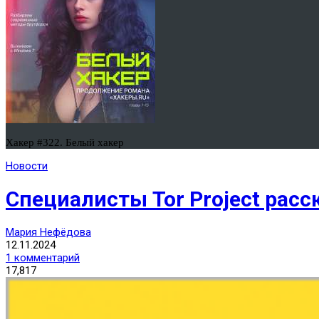
Хакер #322. Белый хакер
Новости
Специалисты Tor Project расск
Мария Нефёдова
12.11.2024
1 комментарий
17,817