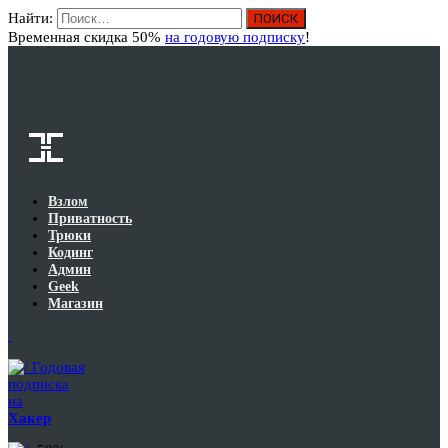
Найти:
Вход
Временная скидка 50%
на годовую подписку
!
Взлом
Приватность
Трюки
Кодинг
Админ
Geek
Магазин
Годовая
подписка
на
Хакер