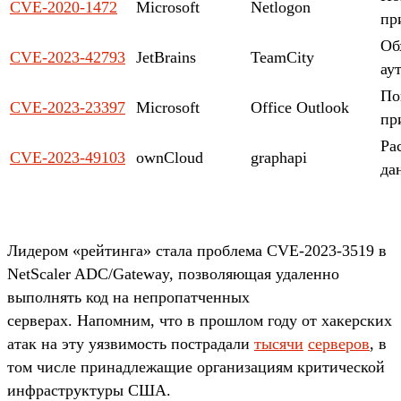
CVE-2020-1472
Microsoft
Netlogon
пр
Об
CVE-2023-42793
JetBrains
TeamCity
ау
По
CVE-2023-23397
Microsoft
Office Outlook
пр
Ра
CVE-2023-49103
ownCloud
graphapi
да
Лидером «рейтинга» стала проблема CVE-2023-3519 в
NetScaler ADC/Gateway, позволяющая удаленно
выполнять код на непропатченных
серверах. Напомним, что в прошлом году от хакерских
атак на эту уязвимость пострадали
тысячи
серверов
, в
том числе принадлежащие организациям критической
инфраструктуры США.