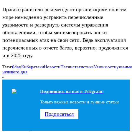
Правоохранители рекомендуют организациям во всем
мире немедленно устранить перечисленные
уязвимости и развернуть системы управления
обновлениями, чтобы минимизировать риски
потенциальных атак на свои сети. Ведь эксплуатация
перечисленных в отчете багов, вероятно, продолжится
и в 2025 году.
Теги:
0day
Кибератаки
Новости
Патчи
статистика
Уязвимости
уязвим
нулевого дня
Подпишись на наc в Telegram!
Только важные новости и лучшие статьи
Подписаться