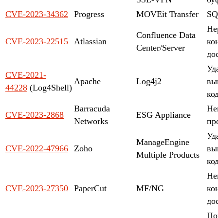
CVE-2023-34362
Progress
MOVEit Transfer
SQ
Не
Confluence Data
CVE-2023-22515
Atlassian
ко
Center/Server
до
Уд
CVE-2021-
Apache
Log4j2
вы
44228
(Log4Shell)
ко
Barracuda
Не
CVE-2023-2868
ESG Appliance
Networks
пр
Уд
ManageEngine
CVE-2022-47966
Zoho
вы
Multiple Products
ко
Не
CVE-2023-27350
PaperCut
MF/NG
ко
до
По