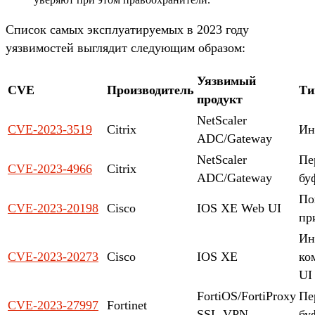
Список самых эксплуатируемых в 2023 году
уязвимостей выглядит следующим образом:
Уязвимый
CVE
Производитель
Ти
продукт
NetScaler
CVE-2023-3519
Citrix
Ин
ADC/Gateway
NetScaler
Пе
CVE-2023-4966
Citrix
ADC/Gateway
бу
По
CVE-2023-20198
Cisco
IOS XE Web UI
пр
Ин
CVE-2023-20273
Cisco
IOS XE
ко
UI
FortiOS/FortiProxy
Пе
CVE-2023-27997
Fortinet
SSL-VPN
бу