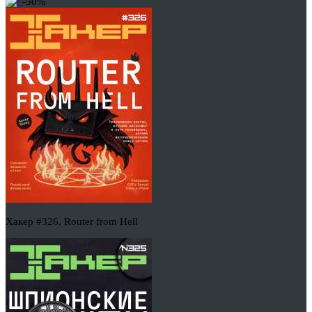
-50%
Хакер #326. Router from Hell