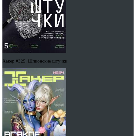
Хакер #325. Шпионские штучки