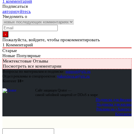
1 комментарий
Подписаться
авторизуйтесь
Уведомить о
Пожалуйста, войдите, чтобы прокомментировать
1
Комментарий
Старые
Новые
Популярные
Межтекстовые Отзывы
Посмотреть все комментарии
Вопросы по материалам и подписке:
support@glc.ru
Отдел рекламы и спецпроектов:
yakovleva.a@glc.ru
Контент
18+
Сайт защищен Qrator —
самой забойной защитой от DDoS в мире
Подписка для физлиц
Подписка для юрлиц
Реклама на «Хакере»
Контакты