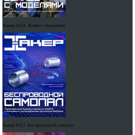
Хакер #324. Всякое с моделями
Хакер #323. Беспроводной самопал