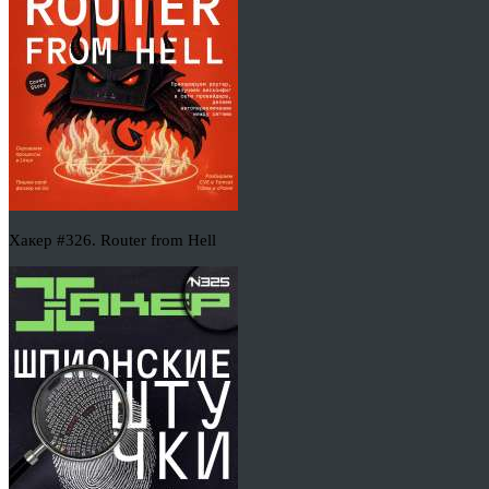
Хакер #326. Router from Hell