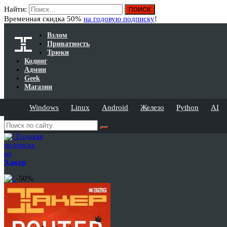
Найти:
Временная скидка 50%
на годовую подписку
!
Взлом
Приватность
Трюки
Кодинг
Админ
Geek
Магазин
Windows
Linux
Android
Железо
Python
AI
Годовая
подписка
на
Хакер
-50%