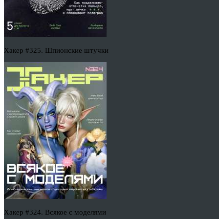
Хакер #325. Шпионские штучки
Хакер #324. Всякое с моделями