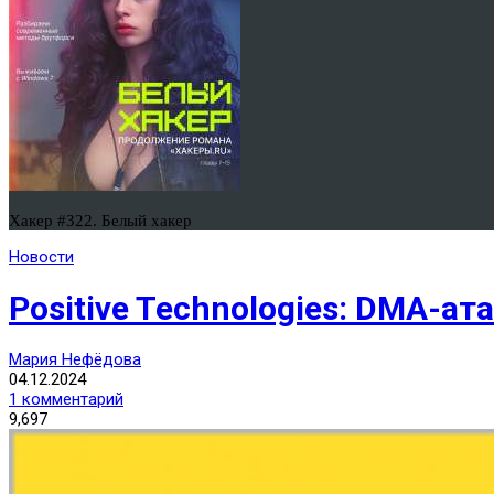
Хакер #322. Белый хакер
Новости
Positive Technologies: DMA-а
Мария Нефёдова
04.12.2024
1 комментарий
9,697