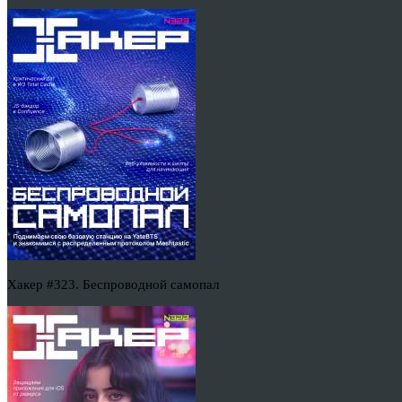
Хакер #323. Беспроводной самопал